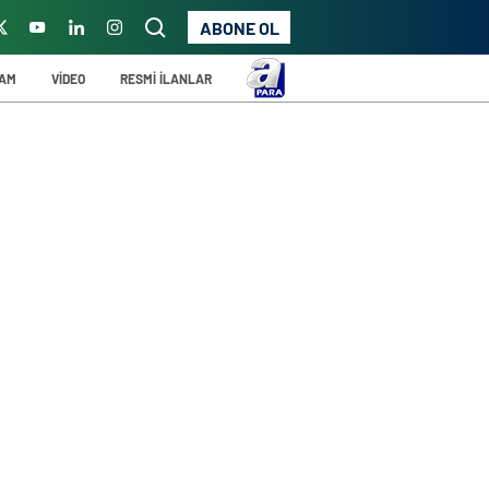
ABONE OL
ŞAM
VİDEO
RESMİ İLANLAR