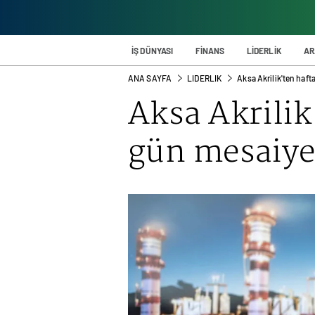
İŞ DÜNYASI
FİNANS
LİDERLİK
AR
ANA SAYFA
LIDERLIK
Aksa Akrilik'ten haf
Aksa Akrilik
gün mesaiye