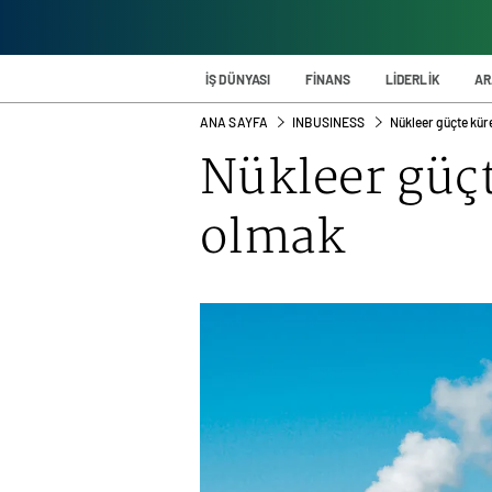
İŞ DÜNYASI
FİNANS
LİDERLİK
AR
ANA SAYFA
INBUSINESS
Nükleer güçte kü
Nükleer güç
olmak