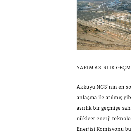
YARIM ASIRLIK GEÇM
Akkuyu NGS'nin en som
anlaşma ile atılmış gi
asırlık bir geçmişe sah
nükleer enerji teknol
Enerjisi Komisyonu bu