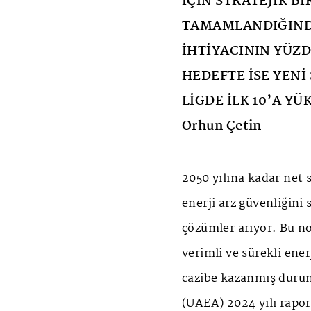
İÇİN STRATEJİK B
TAMAMLANDIĞINDA
İHTİYACININ YÜZD
HEDEFTE İSE YENİ
LİGDE İLK 10’A Y
Orhun Çetin
2050 yılına kadar net 
enerji arz güvenliğini
çözümler arıyor. Bu n
verimli ve sürekli ene
cazibe kazanmış durum
(UAEA) 2024 yılı rapor