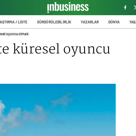
AŞTIRMA / LİSTE
SÜRDÜRÜLEBİLİRLİK
YAZARLAR
DÜNYA
YA
resel oyuncu olmak
te küresel oyuncu