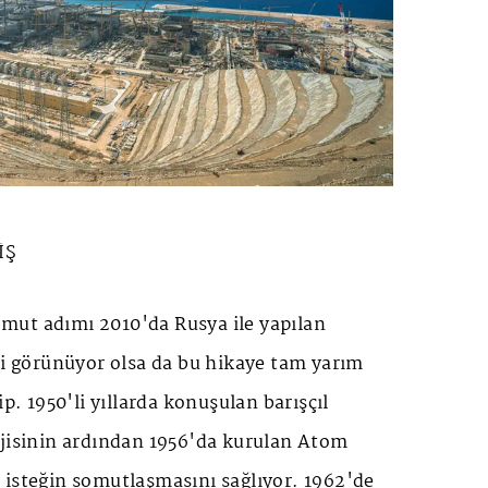
İŞ
ut adımı 2010'da Rusya ile yapılan
bi görünüyor olsa da bu hikaye tam yarım
ip. 1950'li yıllarda konuşulan barışçıl
ojisinin ardından 1956'da kurulan Atom
 isteğin somutlaşmasını sağlıyor. 1962'de