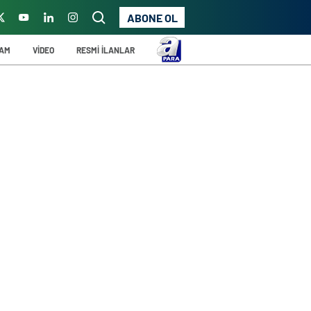
ABONE OL
ŞAM
VİDEO
RESMİ İLANLAR