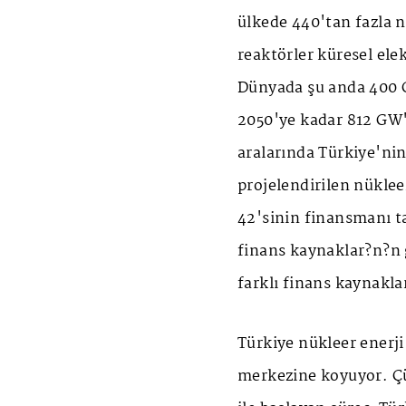
ülkede 440'tan fazla n
reaktörler küresel elek
Dünyada şu anda 400 G
2050'ye kadar 812 GW'
aralarında
Türkiye
'nin
projelendirilen nüklee
42'sinin finansmanı t
finans kaynaklar?n?n g
farklı finans kaynaklar
Türkiye nükleer enerji 
merkezine koyuyor. Ç