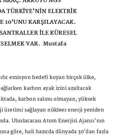
İR ARAÇ. AKKUYU NGS
 TÜRKİYE’NİN ELEKTRİK
E 10’UNU KARŞILAYACAK.
 SANTRALLER İLE KÜRESEL
ÜKSELMEK VAR. Mustafa
sıfır emisyon hedefi koyan birçok ülke,
 sağlarken karbon ayak izini azaltacak
oktada, karbon salımı olmayan, yüksek
rji üretimi sağlayan nükleer enerji yeniden
da. Uluslararası Atom Enerjisi Ajansı'nın
una göre, hali hazırda dünyada 30'dan fazla