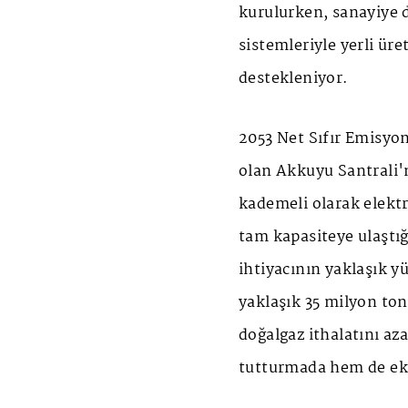
kurulurken, sanayiye 
sistemleriyle yerli ür
destekleniyor.
2053 Net Sıfır Emisyo
olan Akkuyu Santrali'
kademeli olarak elekt
tam kapasiteye ulaştığ
ihtiyacının yaklaşık y
yaklaşık 35 milyon to
doğalgaz ithalatını az
tutturmada hem de ek