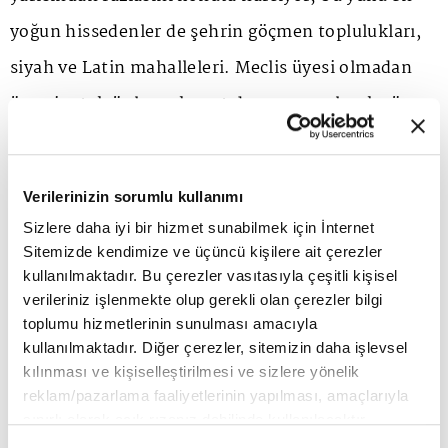
yoğun hissedenler de şehrin göçmen toplulukları,
siyah ve Latin mahalleleri. Meclis üyesi olmadan
önce ipotek önleme konut danışmanı olarak görev
yapan Mamdani'ye göre, şehrin emlak vergisi
sistemi kentsel dönüşümden geçirilen
Verilerinizin sorumlu kullanımı
mahallelerde daha zengin ev sahiplerini kayırıyor;
Sizlere daha iyi bir hizmet sunabilmek için İnternet
vergi alacakları satış sistemi ailelerin evlerini
Sitemizde kendimize ve üçüncü kişilere ait çerezler
kullanılmaktadır. Bu çerezler vasıtasıyla çeşitli kişisel
kaybetmesine yol açıyor; tapu hırsızlığı tüm
verileriniz işlenmekte olup gerekli olan çerezler bilgi
toplulukları yerinden ediyor. Mamdani belediye
toplumu hizmetlerinin sunulması amacıyla
kullanılmaktadır. Diğer çerezler, sitemizin daha işlevsel
başkanı olarak bunu düzeltmek için yeni bir Tapu
kılınması ve kişiselleştirilmesi ve sizlere yönelik
Hırsızlığı Önleme Ofisi kuracak. Emlak vergisi
reklam/pazarlama faaliyetlerinin yapılması, amaçlarıyla
sınırlı olarak açık rızanız dahilinde kullanılacaktır.
sistemini değiştirerek şehrin en zengin
Çerezlere ilişkin tercihlerinizi çerez paneli vasıtasıyla