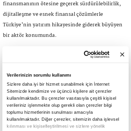
finansmanının ötesine geçerek sürdürülebilirlik,
dijitalleşme ve esnek finansal çözümlerle
Türkiye'nin yatırım hikayesinde giderek büyüyen
bir aktör konumunda.
Sektörün önde gelen şirketlerinden Yapı Kredi
Leasing Genel Müdürü Fatih Torun'a göre hem
küresel arenada hem Türkiye'de leasing sektörü
Verilerinizin sorumlu kullanımı
Sizlere daha iyi bir hizmet sunabilmek için İnternet
yükseliş trendinde. Şirketler, ilgili alanlara yatırım
Sitemizde kendimize ve üçüncü kişilere ait çerezler
yapmak yerine belirli süreli sözleşmelerle hizmet
kullanılmaktadır. Bu çerezler vasıtasıyla çeşitli kişisel
verileriniz işlenmekte olup gerekli olan çerezler bilgi
almayı tercih ediyor. Torun, sektörün yükselişinde
toplumu hizmetlerinin sunulması amacıyla
teknolojik gelişmelerin de etkili olduğunu
kullanılmaktadır. Diğer çerezler, sitemizin daha işlevsel
kılınması ve kişiselleştirilmesi ve sizlere yönelik
düşünüyor. Çünkü teknoloji ve dijitalleşmeyle