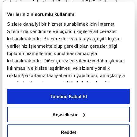
Çalıştığım şirketin değerleri ve kültürü; beraber
çalıştığım ekip arkadaşlarım ve bağlı olduğum
Verilerinizin sorumlu kullanımı
yöneticiler ile tüketiciye yakın olmak, sahada
Sizlere daha iyi bir hizmet sunabilmek için İnternet
Sitemizde kendimize ve üçüncü kişilere ait çerezler
olmak beni motive eden şeyler. 'Sevdiğin işi yap ve
kullanılmaktadır. Bu çerezler vasıtasıyla çeşitli kişisel
işini tutkuyla sahiplen' mottosuyla hareket
verileriniz işlenmekte olup gerekli olan çerezler bilgi
toplumu hizmetlerinin sunulması amacıyla
ediyorum. İnsan yaptığı işe inandığında ve severek
kullanılmaktadır. Diğer çerezler, sitemizin daha işlevsel
yaptığında başarı da beraberinde geliyor.
kılınması ve kişiselleştirilmesi ve sizlere yönelik
reklam/pazarlama faaliyetlerinin yapılması, amaçlarıyla
sınırlı olarak açık rızanız dahilinde kullanılacaktır.
Üniversite sonrası her yıl üç yeni yer keşfetme
Çerezlere ilişkin tercihlerinizi çerez paneli vasıtasıyla
Tümünü Kabul Et
belirleyebilirsiniz. Çerezlere ilişkin detaylı bilgi için
hedefiniz olduğunu duymuştuk. Şimdiye kadar bu
Ayarlar butonuna tıklayabilir,
Çerez Bilgilendirme
hedefiniz doğrultusunda nerelere gittiniz ve sizi
Metnimizi ziyaret edebilirsiniz.
Kişiselleştir
6698 sayılı Kişisel Verilerin Korunması Kanunu uyarınca
en çok etkileyen üç yer neresi oldu?
hazırlanmış olan İnternet Sitesi Aydınlatma Metnimizi
Reddet
okumak ve sitemizi ziyaretiniz kapsamında