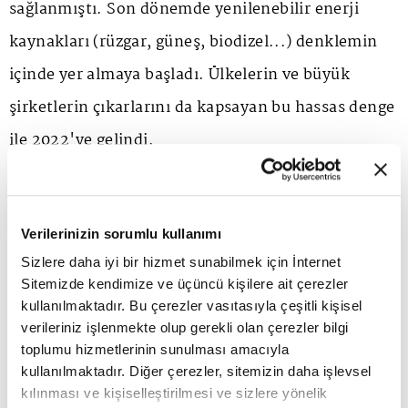
sağlanmıştı. Son dönemde yenilenebilir enerji
kaynakları (rüzgar, güneş, biodizel...) denklemin
içinde yer almaya başladı. Ülkelerin ve büyük
şirketlerin çıkarlarını da kapsayan bu hassas denge
ile 2022'ye gelindi.
İklim krizi önemli bir 'oyun değiştirici' olarak
enerji piyasalarındaki dengeyi yenilenebilir
Verilerinizin sorumlu kullanımı
enerjiye doğru bozmaya başladı. Rusya ile AB'nin
Sizlere daha iyi bir hizmet sunabilmek için İnternet
Sitemizde kendimize ve üçüncü kişilere ait çerezler
yaşadığı ve petrolden ziyade doğal gaz temelli
kullanılmaktadır. Bu çerezler vasıtasıyla çeşitli kişisel
anlaşmazlık yeni teknolojilerin kapısını açacak gibi
verileriniz işlenmekte olup gerekli olan çerezler bilgi
toplumu hizmetlerinin sunulması amacıyla
görünüyor. Ancak hidrojen gibi AB'nin bel
kullanılmaktadır. Diğer çerezler, sitemizin daha işlevsel
bağladığı teknolojileri kısa vadede geliştirmek
kılınması ve kişiselleştirilmesi ve sizlere yönelik