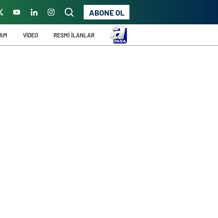
ABONE OL
ŞAM
VİDEO
RESMİ İLANLAR