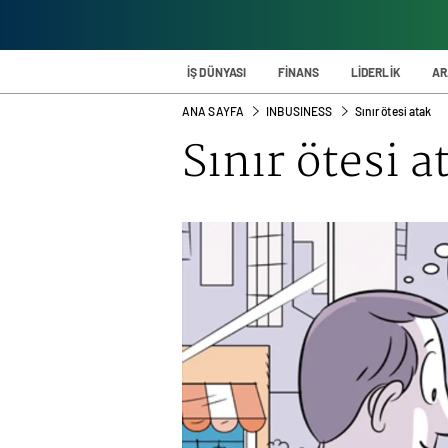
İŞ DÜNYASI
FİNANS
LİDERLİK
AR
ANA SAYFA
INBUSINESS
Sınır ötesi atak
Sınır ötesi a