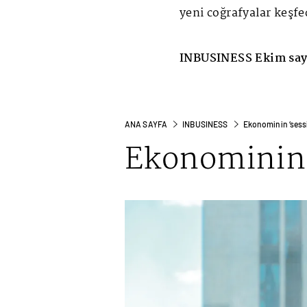
yeni coğrafyalar keşfe
INBUSINESS Ekim say
ANA SAYFA
INBUSINESS
Ekonominin ‘sessi
Ekonominin 