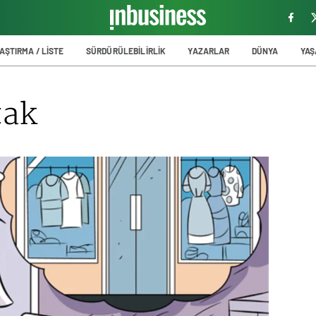
AŞTIRMA / LİSTE
SÜRDÜRÜLEBİLİRLİK
YAZARLAR
DÜNYA
YA
tak