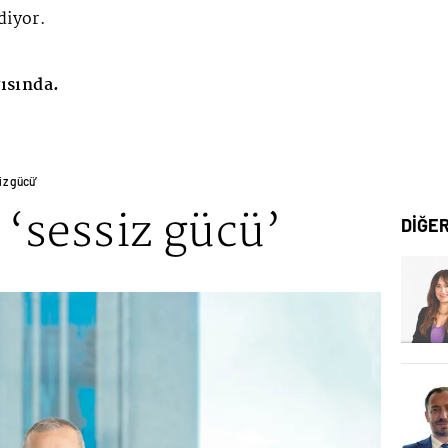
diyor.
ısında.
z gücü’
‘sessiz gücü’
DİĞE