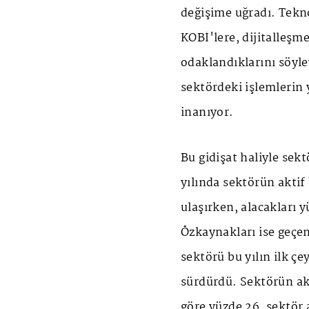
değişime uğradı. Tekno
KOBİ'lere, dijitalleşm
odaklandıklarını söyle
sektördeki işlemlerin 
inanıyor.
Bu gidişat haliyle sek
yılında sektörün aktif
ulaşırken, alacakları y
Özkaynakları ise geçe
sektörü bu yılın ilk çe
sürdürdü. Sektörün ak
göre yüzde 26, sektör 