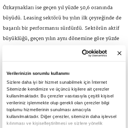
Özkaynakları ise geçen yıl yüzde 50,6 oranında
büyüdü. Leasing sektörü bu yılın ilk çeyreğinde de
başarılı bir performansı sürdürdü. Sektörün aktif
büyüklüğü, geçen yılın aynı dönemine göre yüzde
26, sektör alacakları yüzde 28 oranında artarken,
özkaynakları yüzde 45 artış gösterdi. Torun, yılın
ikinci yarısından itibaren mevcut tablonun daha da
Verilerinizin sorumlu kullanımı
güçleneceğini öngörüyor.
Sizlere daha iyi bir hizmet sunabilmek için İnternet
Sitemizde kendimize ve üçüncü kişilere ait çerezler
kullanılmaktadır. Bu çerezler vasıtasıyla çeşitli kişisel
İşte, Yapı Kredi Leasing Genel Müdürü Fatih Torun
verileriniz işlenmekte olup gerekli olan çerezler bilgi
ile hem sektörün 2025 yılı performansını, geleceğe
toplumu hizmetlerinin sunulması amacıyla
kullanılmaktadır. Diğer çerezler, sitemizin daha işlevsel
yönelik sektörü bekleyen fırsatları ve riskleri hem
kılınması ve kişiselleştirilmesi ve sizlere yönelik