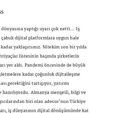
SS
ünyasına yaptığı uyarı çok netti... İş
 çabuk dijital platformlara uygun hale
 kadar yaklaşırsınız. Nitekim son bir yılda
tiyaçlar listesinin başında şirketlerin
mları yer aldı. Pandemi öncesinde de büyük
şletmelere kadar çoğunluk dijitalleşme
sı gerektiğini tartışıyor, yatırım
re hazırlıyordu. Almanya menşeili, bilgi ve
yıcılarından biri olan adesso'nun Türkiye
rı, iş dünyasının dijital dönüşümünde kat