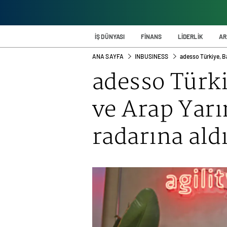
İŞ DÜNYASI
FİNANS
LİDERLİK
AR
ANA SAYFA
INBUSINESS
adesso Türkiye, Ba
adesso Türki
ve Arap Yar
radarına ald