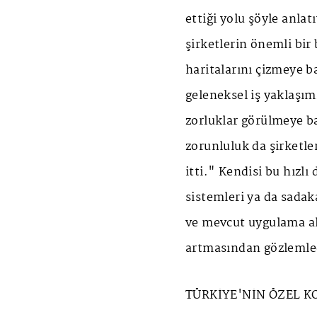
ettiği yolu şöyle anl
şirketlerin önemli bi
haritalarını çizmeye 
geleneksel iş yaklaşım
zorluklar görülmeye b
zorunluluk da şirketle
itti." Kendisi bu hızlı 
sistemleri ya da sadaka
ve mevcut uygulama al
artmasından gözlemled
TÜRKİYE'NİN ÖZEL 