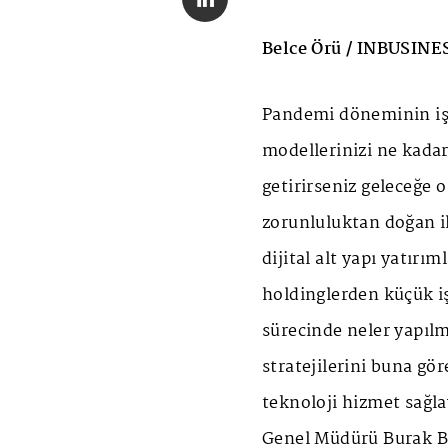
Belce Örü / INBUSINE
Pandemi döneminin iş d
modellerinizi ne kadar
getirirseniz geleceğe o
zorunluluktan doğan ih
dijital alt yapı yatırı
holdinglerden küçük i
sürecinde neler yapılma
stratejilerini buna gö
teknoloji hizmet sağla
Genel Müdürü Burak Ba