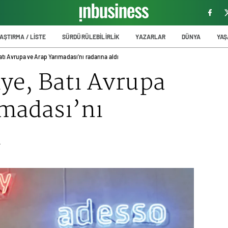
AŞTIRMA / LİSTE
SÜRDÜRÜLEBİLİRLİK
YAZARLAR
DÜNYA
YA
tı Avrupa ve Arap Yarımadası’nı radarına aldı
ye, Batı Avrupa
ımadası’nı
ı