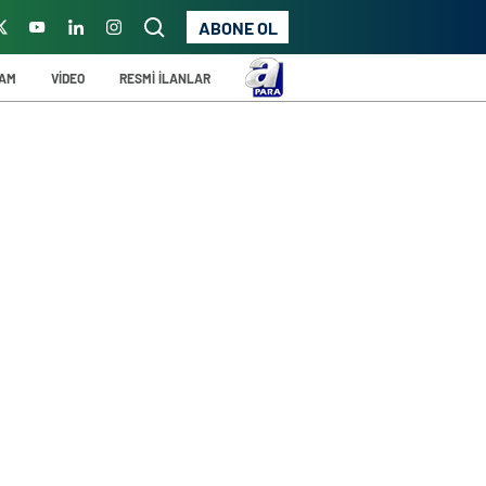
ABONE OL
ŞAM
VİDEO
RESMİ İLANLAR