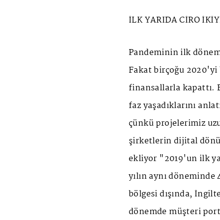
İLK YARIDA CİRO İKİ
Pandeminin ilk dönemi
Fakat birçoğu 2020'yi 
finansallarla kapattı.
faz yaşadıklarını anla
çünkü projelerimiz uzu
şirketlerin dijital dö
ekliyor "2019'un ilk y
yılın aynı döneminde 4
bölgesi dışında, İngilt
dönemde müşteri portf