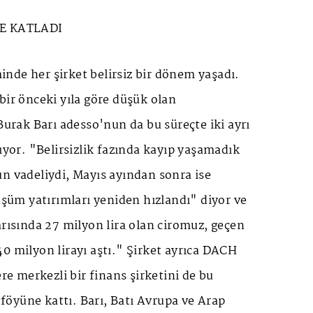
YE KATLADI
nde her şirket belirsiz bir dönem yaşadı.
bir önceki yıla göre düşük olan
 Burak Barı adesso'nun da bu süreçte iki ayrı
tıyor. "Belirsizlik fazında kayıp yaşamadık
n vadeliydi, Mayıs ayından sonra ise
nüşüm yatırımları yeniden hızlandı" diyor ve
arısında 27 milyon lira olan ciromuz, geçen
0 milyon lirayı aştı." Şirket ayrıca DACH
ere merkezli bir finans şirketini de bu
öyüne kattı. Barı, Batı Avrupa ve Arap