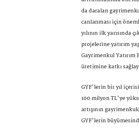
da daralan gayrimenku
canlanması için önemli
yılının ilk yarısında 
projelerine yatırım y
Gayrimenkul Yatırım F
üretimine katkı sağla
GYF'lerin bir yıl içer
100 milyon TL'ye yükse
artışının gayrimenkuld
GYF'lerin büyümesinde