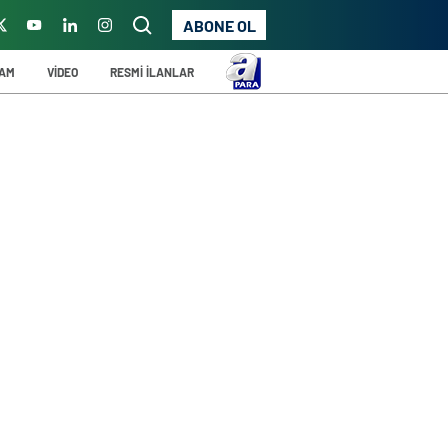
ABONE OL
ŞAM
VİDEO
RESMİ İLANLAR