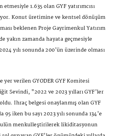
m etmesiyle 1.635 olan GYF yatırımcısı
niyor. Konut üretimine ve kentsel dönüşüm
laması beklenen Proje Gayrimenkul Yatırım
de yakın zamanda hayata geçmesiyle
 2024 yılı sonunda 200'ün üzerinde olması
ne yer verilen GYODER GYF Komitesi
it Sevindi, "2022 ve 2023 yılları GYF'ler
 oldu. İhraç belgesi onaylanmış olan GYF
da 95 iken bu sayı 2023 yılı sonunda 134'e
ulün menkulleştirilerek likiditasyonun
i rol oynayan GYF'ler önümüzdeki yıllarda