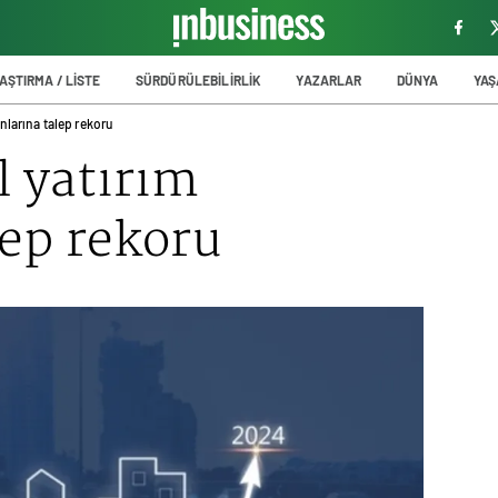
AŞTIRMA / LİSTE
SÜRDÜRÜLEBİLİRLİK
YAZARLAR
DÜNYA
YA
nlarına talep rekoru
 yatırım
lep rekoru