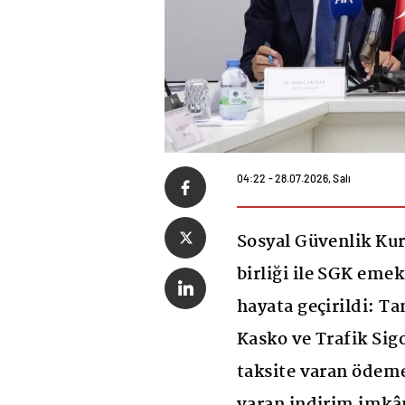
04:22 - 28.07.2026, Salı
Sosyal Güvenlik Kur
birliği ile SGK eme
hayata geçirildi: T
Kasko ve Trafik Sigo
taksite varan ödeme
varan indirim imkân