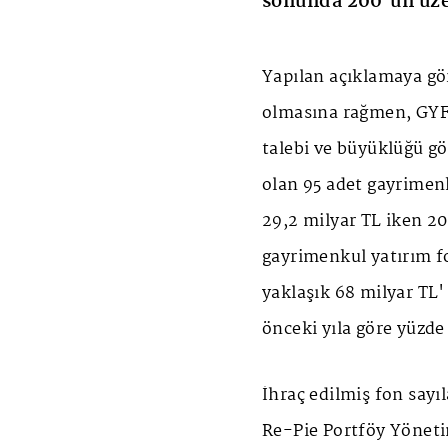
sonunda 200’ün üze
Yapılan açıklamaya gör
olmasına rağmen, GYF'
talebi ve büyüklüğü g
olan 95 adet gayrimen
29,2 milyar TL iken 202
gayrimenkul yatırım f
yaklaşık 68 milyar TL'
önceki yıla göre yüzde 
İhraç edilmiş fon say
Re-Pie Portföy Yöneti