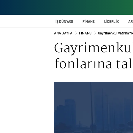
İŞ DÜNYASI
FİNANS
LİDERLİK
AR
ANA SAYFA
FINANS
Gayrimenkul yatırım fo
Gayrimenkul
fonlarına ta