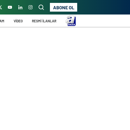
ABONE OL
ŞAM
VİDEO
RESMİ İLANLAR