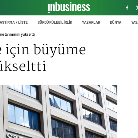
AŞTIRMA / LİSTE
SÜRDÜRÜLEBİLİRLİK
YAZARLAR
DÜNYA
YA
me tahminini yükseltti
e için büyüme
kseltti