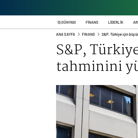
İŞ DÜNYASI
FİNANS
LİDERLİK
AR
ANA SAYFA
FINANS
S&P, Türkiye için büyü
S&P, Türkiy
tahminini yü