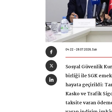
04:22 - 28.07.2026, Salı
Sosyal Güvenlik Kur
birliği ile SGK eme
hayata geçirildi: T
Kasko ve Trafik Sigo
taksite varan ödeme
varan indirim imkân