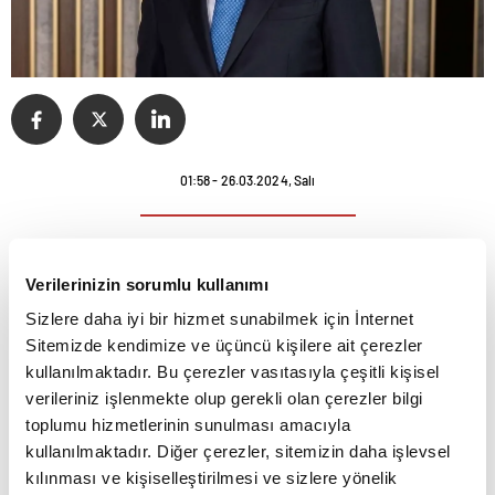
01:58 - 26.03.2024, Salı
VakıfBank, 350 milyon euro ve 330 milyon
Verilerinizin sorumlu kullanımı
dolar olmak üzere toplam 700 milyon doların
Sizlere daha iyi bir hizmet sunabilmek için İnternet
üzerinde Diversifed Payment Rights (DPR)
Sitemizde kendimize ve üçüncü kişilere ait çerezler
seküritizasyon işlemi gerçekleştirdiğini
kullanılmaktadır. Bu çerezler vasıtasıyla çeşitli kişisel
verileriniz işlenmekte olup gerekli olan çerezler bilgi
duyurdu.
toplumu hizmetlerinin sunulması amacıyla
kullanılmaktadır. Diğer çerezler, sitemizin daha işlevsel
Bankadan yapılan açıklamaya göre, yurt dışı
kılınması ve kişiselleştirilmesi ve sizlere yönelik