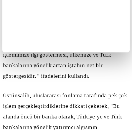
tarafından BB+ nota sahip DPR seküritizasyon
programımız altında gerçekleştirdiğimiz işleme
toplam 6 farklı uluslararası yatırımcı katılım
sağladı. Daha önceki seküritizasyon işlemlerinde
olmayan iki yeni uluslararası bankanın da
işlemimize ilgi göstermesi, ülkemize ve Türk
bankalarına yönelik artan iştahın net bir
göstergesidir." ifadelerini kullandı.
Üstünsalih, uluslararası fonlama tarafında pek çok
işlem gerçekleştirdiklerine dikkati çekerek, "Bu
alanda öncü bir banka olarak, Türkiye'ye ve Türk
bankalarına yönelik yatırımcı algısının