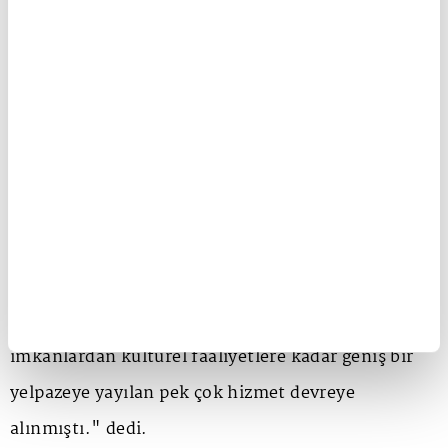
verilen değeri ortaya koymak için
Cumhurbaşkanımız Sayın Recep Tayyip Erdoğan'ın
tensipleriyle 'Emekliler Yılı' olarak ilan edilmişti.
'Türkiye Yüzyılının Emektarları' olan emekli
vatandaşlarımızın refah ve esenliklerini
desteklemek, emeklilerimizin bilgi ve
tecrübelerinden faydalanarak potansiyellerini
kullanabilmeleri ve sosyal yaşamlarını güvence
altına almak için sağlıktan ulaşıma, sosyal
imkanlardan kültürel faaliyetlere kadar geniş bir
yelpazeye yayılan pek çok hizmet devreye
alınmıştı." dedi.