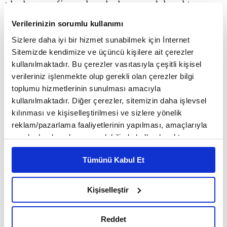
uluslararası finans kuruluşlarının odak noktası
standart finansmandan sürdürülebilir finansmana
Verilerinizin sorumlu kullanımı
doğru gelişiyor. Bu değişim ülkemizde de reel
Sizlere daha iyi bir hizmet sunabilmek için İnternet
Sitemizde kendimize ve üçüncü kişilere ait çerezler
sektöre kredi kullandıran bankaların, finansman
kullanılmaktadır. Bu çerezler vasıtasıyla çeşitli kişisel
kaynaklarını etkiliyor. TBB'nin Sürdürülebilirlik
verileriniz işlenmekte olup gerekli olan çerezler bilgi
toplumu hizmetlerinin sunulması amacıyla
Raporu'nda da İklim Finansmanı olarak da
kullanılmaktadır. Diğer çerezler, sitemizin daha işlevsel
adlandırılan sürdürülebilir finansman alanında
kılınması ve kişiselleştirilmesi ve sizlere yönelik
reklam/pazarlama faaliyetlerinin yapılması, amaçlarıyla
Türk bankalarının oldukça aktif olduğu belirtiliyor.
sınırlı olarak açık rızanız dahilinde kullanılacaktır.
Raporda yer alan ankete katılan bankalar,
Çerezlere ilişkin tercihlerinizi çerez paneli vasıtasıyla
Tümünü Kabul Et
belirleyebilirsiniz. Çerezlere ilişkin detaylı bilgi için
çoğunlukla temiz enerji geçişi, enerji verimliliği,
Ayarlar butonuna tıklayabilir,
Çerez Bilgilendirme
düşük karbon ekonomisine geçiş, mavi finansman,
Metnimizi ziyaret edebilirsiniz.
Kişiselleştir
6698 sayılı Kişisel Verilerin Korunması Kanunu uyarınca
döngüsel ekonomi ve atıklar, sürdürülebilir tarım
hazırlanmış olan İnternet Sitesi Aydınlatma Metnimizi
Reddet
ve gıda güvenliği, yeşil teknolojiler ile ilgili
okumak ve sitemizi ziyaretiniz kapsamında