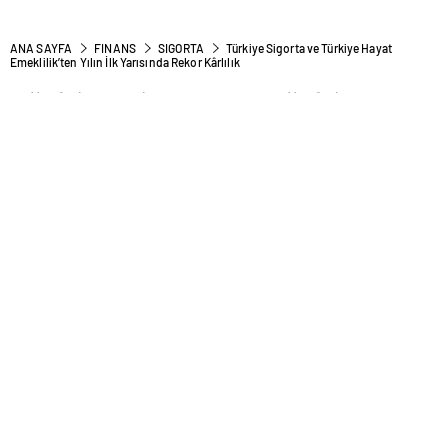
ANA SAYFA
FINANS
SIGORTA
Türkiye Sigorta ve Türkiye Hayat
Emeklilik’ten Yılın İlk Yarısında Rekor Kârlılık
Türkiye Sigorta ve Türkiye
Hayat Emeklilik’ten Yılın İlk
Yarısında Rekor Kârlılık