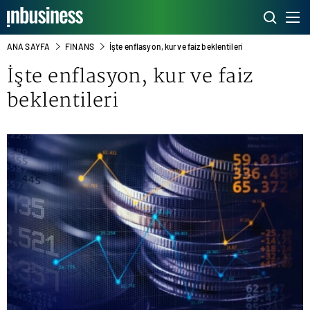
ANA SAYFA
FINANS
İşte enflasyon, kur ve faiz beklentileri
İşte
enflasyon
, kur ve
faiz
beklentileri