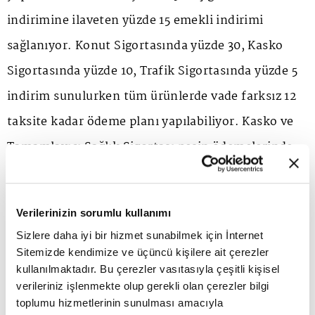
indirimine ilaveten yüzde 15 emekli indirimi
sağlanıyor. Konut Sigortasında yüzde 30, Kasko
Sigortasında yüzde 10, Trafik Sigortasında yüzde 5
indirim sunulurken tüm ürünlerde vade farksız 12
taksite kadar ödeme planı yapılabiliyor. Kasko ve
Tamamlayıcı Sağlık Sigortası peşin ödemelerinde
ise ilave yüzde 10 indirim imkânı tanınıyor.
Verilerinizin sorumlu kullanımı
Kampanya, 29 Temmuz - 31 Aralık 2026 tarihleri
Sizlere daha iyi bir hizmet sunabilmek için İnternet
arasında düzenlenecek yeni ve yenilenecek
Sitemizde kendimize ve üçüncü kişilere ait çerezler
poliçelerde geçerli olacak.
kullanılmaktadır. Bu çerezler vasıtasıyla çeşitli kişisel
verileriniz işlenmekte olup gerekli olan çerezler bilgi
toplumu hizmetlerinin sunulması amacıyla