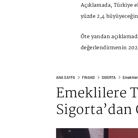
Açıklamada, Türkiye e
yüzde 2,4 büyüyeceğini
Öte yandan açıklamada,
değerlendirmenin 2024'
ANA SAYFA
FINANS
SIGORTA
Emekliler
Emeklilere 
Sigorta’dan 