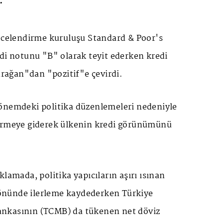
.
recelendirme kuruluşu Standard & Poor's
di notunu "B" olarak teyit ederken kredi
ağan"dan "pozitif"e çevirdi.
önemdeki politika düzenlemeleri nedeniyle
irmeye giderek ülkenin kredi görünümünü
klamada, politika yapıcıların aşırı ısınan
nünde ilerleme kaydederken Türkiye
nkasının (TCMB) da tükenen net döviz