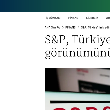
İŞ DÜNYASI
FİNANS
LİDERLİK
AR
ANA SAYFA
FINANS
S&P, Türkiye'nin kredi
S&P, Türkiye
görünümünü 