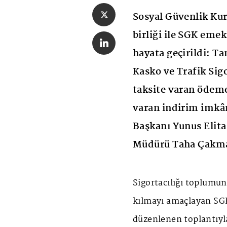
Sosyal Güvenlik Kur
birliği ile SGK eme
hayata geçirildi: T
Kasko ve Trafik Sigo
taksite varan ödeme
varan indirim imkân
Başkanı Yunus Elita
Müdürü Taha Çakma
Sigortacılığı toplumun 
kılmayı amaçlayan SG
düzenlenen toplantıyl