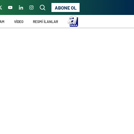
ABONE OL
ŞAM
VİDEO
RESMİ İLANLAR