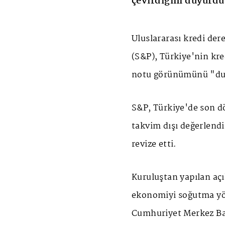
çevirdiğini duyurdu
Uluslararası kredi de
(S&P), Türkiye'nin kre
notu görünümünü "dur
S&P, Türkiye'de son d
takvim dışı değerlend
revize etti.
Kuruluştan yapılan açı
ekonomiyi soğutma yö
Cumhuriyet Merkez Ba