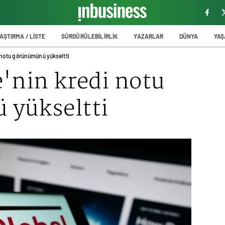
AŞTIRMA / LİSTE
SÜRDÜRÜLEBİLİRLİK
YAZARLAR
DÜNYA
YA
 notu görünümünü yükseltti
'nin kredi notu
yükseltti