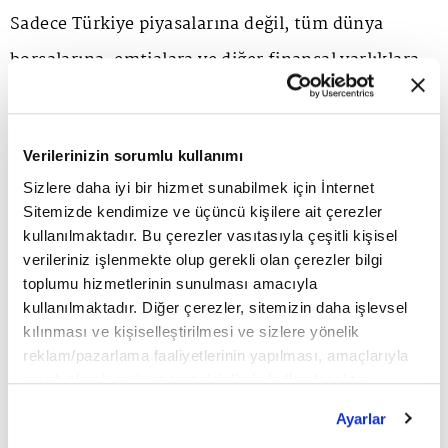
Sadece Türkiye piyasalarına değil, tüm dünya
borsalarına, emtialara ve diğer finansal varlıklara
olan ilginin arttığını görüyoruz. Bu noktada da
TradeAll UP, TradeAll UP Plus ve TradeAll FX gibi
Verilerinizin sorumlu kullanımı
çözümlerimiz mevcut.
Sizlere daha iyi bir hizmet sunabilmek için İnternet
Sitemizde kendimize ve üçüncü kişilere ait çerezler
TradeAll UP'de futures, opsiyon ve uluslararası
kullanılmaktadır. Bu çerezler vasıtasıyla çeşitli kişisel
verileriniz işlenmekte olup gerekli olan çerezler bilgi
hisse senedi piyasalarında 12 farklı borsada
toplumu hizmetlerinin sunulması amacıyla
işlemleri anlık olarak gerçekleştirebilecek bir yapı
kullanılmaktadır. Diğer çerezler, sitemizin daha işlevsel
kılınması ve kişiselleştirilmesi ve sizlere yönelik
mevcut. Mobil,
web
ve
masaüstü
çözümleriyle,
reklam/pazarlama faaliyetlerinin yapılması, amaçlarıyla
temel - teknik analiz desteğinin yanı sıra gelişmiş
sınırlı olarak açık rızanız dahilinde kullanılacaktır.
Çerezlere ilişkin tercihlerinizi çerez paneli vasıtasıyla
grafik fonksiyonları sunarak yatırımcılara yurt dışı
Ayarlar
belirleyebilirsiniz. Çerezlere ilişkin detaylı bilgi için