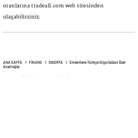
oranlarına tradeall.com web sitesinden
ulaşabilirsiniz.
ANA SAYFA
FINANS
SIGORTA
Emeklilere Türkiye Sigorta’dan Özel
Avantajlar
Emeklilere Türkiye
Sigorta’dan Özel Avantajlar