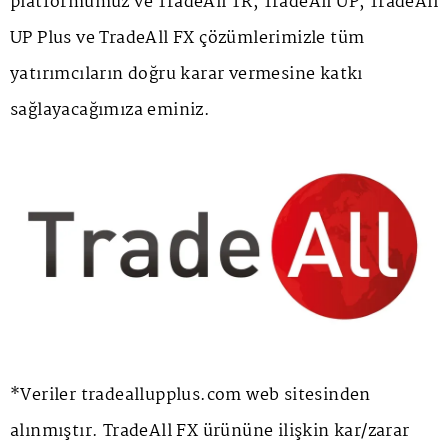
platformumuz ve TradeAll TR, TradeAll UP, TradeAll
UP Plus ve TradeAll FX çözümlerimizle tüm
yatırımcıların doğru karar vermesine katkı
sağlayacağımıza eminiz.
*Veriler tradeallupplus.com web sitesinden
alınmıştır. TradeAll FX ürününe ilişkin kar/zarar