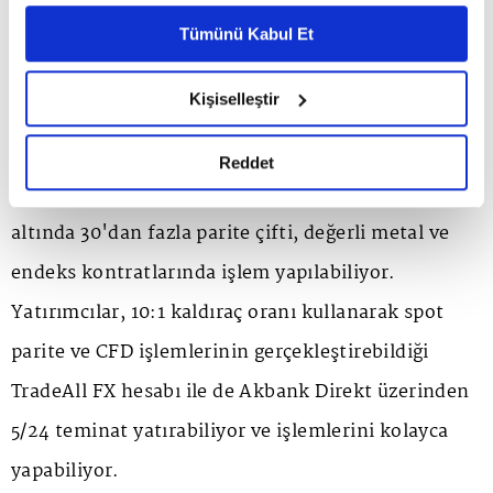
piyasalara ilişkin işlemlerinde hız ve kolaylık
Ayarlar butonuna tıklayabilir,
Çerez Bilgilendirme
Metnimizi ziyaret edebilirsiniz.
Tümünü Kabul Et
sağlıyoruz.
6698 sayılı Kişisel Verilerin Korunması Kanunu uyarınca
hazırlanmış olan İnternet Sitesi Aydınlatma Metnimizi
Kişiselleştir
TradeAll FX platformumuz ise yatırımcıların
okumak ve sitemizi ziyaretiniz kapsamında
gerçekleştirilen veri işleme faaliyetleri ile ilgili daha
özellikle tercih ettiği gelişkin bir sistem olan Meta5
detaylı bilgi almak için lütfen
tıklayınız.
Reddet
Trader üzerine entegre durumda. TradeAll FX çatısı
altında 30'dan fazla parite çifti, değerli metal ve
endeks kontratlarında işlem yapılabiliyor.
Yatırımcılar, 10:1 kaldıraç oranı kullanarak spot
parite ve CFD işlemlerinin gerçekleştirebildiği
TradeAll FX hesabı ile de Akbank Direkt üzerinden
5/24 teminat yatırabiliyor ve işlemlerini kolayca
yapabiliyor.