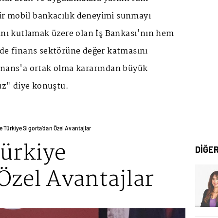
 bir mobil bankacılık deneyimi sunmayı
şını kutlamak üzere olan İş Bankası'nın hem
 de finans sektörüne değer katmasını
inans'a ortak olma kararından büyük
z" diye konuştu.
e Türkiye Sigorta’dan Özel Avantajlar
Türkiye
DİĞE
Özel Avantajlar