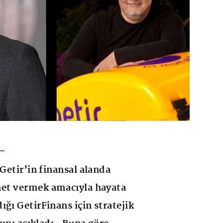
 Getir’in finansal alanda
met vermek amacıyla hayata
ğı GetirFinans için stratejik