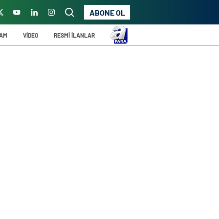
ABONE OL
ŞAM
VİDEO
RESMİ İLANLAR