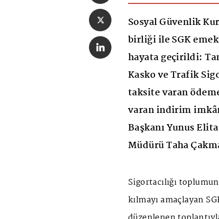
Sosyal Güvenlik Kur
birliği ile SGK eme
hayata geçirildi: T
Kasko ve Trafik Sigo
taksite varan ödeme
varan indirim imkân
Başkanı Yunus Elita
Müdürü Taha Çakma
Sigortacılığı toplumun 
kılmayı amaçlayan SG
düzenlenen toplantıyl