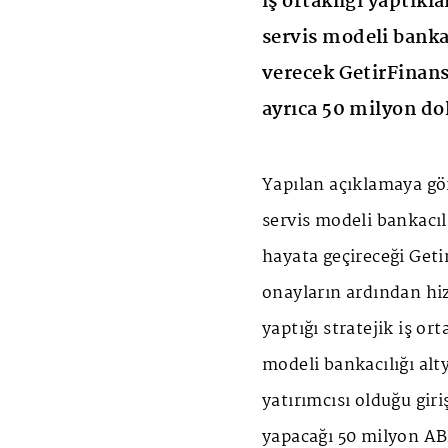
iş ortaklığı yaptıkl
servis modeli bank
verecek GetirFinans
ayrıca 50 milyon dol
Yapılan açıklamaya gör
servis modeli bankacı
hayata geçireceği Geti
onayların ardından hi
yaptığı stratejik iş or
modeli bankacılığı alt
yatırımcısı olduğu gir
yapacağı 50 milyon ABD