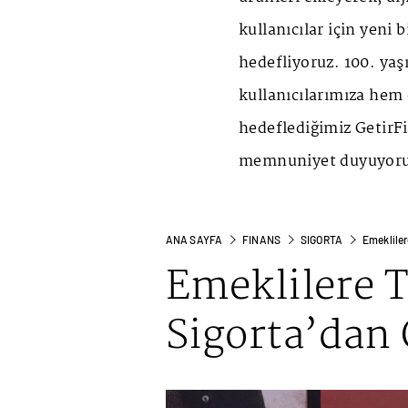
kullanıcılar için yeni
hedefliyoruz. 100. ya
kullanıcılarımıza hem
hedeflediğimiz GetirF
memnuniyet duyuyoru
ANA SAYFA
FINANS
SIGORTA
Emekliler
Emeklilere 
Sigorta’dan 