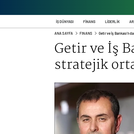
İŞ DÜNYASI
FİNANS
LİDERLİK
AR
ANA SAYFA
FINANS
Getir ve İş Bankası'ndan
Getir ve İş 
stratejik ort