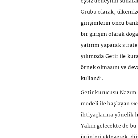
eşsiz deneyimi sunarak
Grubu olarak, ülkemizd
girişimlerin öncü ban
bir girişim olarak doğ
yatırım yaparak stratej
yılımızda Getir ile ku
örnek olmasını ve dev
kullandı.
Getir kurucusu Nazım S
modeli ile başlayan Ge
ihtiyaçlarına yönelik 
Yakın gelecekte de bu 
ürünleri ekleyerek, di