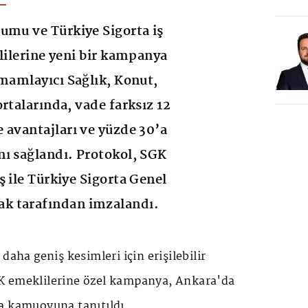
umu ve Türkiye Sigorta iş
klilerine yeni bir kampanya
amamlayıcı Sağlık, Konut,
rtalarında, vade farksız 12
 avantajları ve yüzde 30’a
ı sağlandı. Protokol, SGK
ş ile Türkiye Sigorta Genel
k tarafından imzalandı.
daha geniş kesimleri için erişilebilir
K emeklilerine özel kampanya, Ankara'da
a kamuoyuna tanıtıldı.