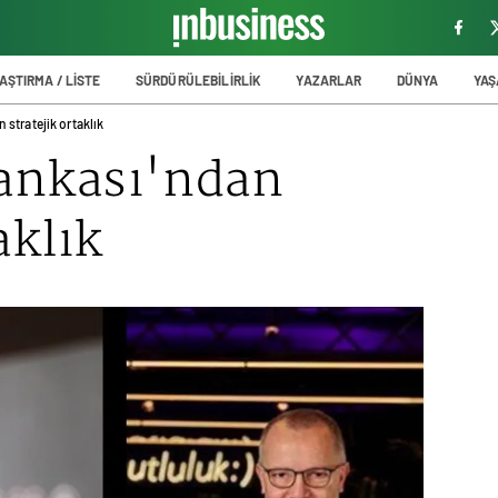
AŞTIRMA / LİSTE
SÜRDÜRÜLEBİLİRLİK
YAZARLAR
DÜNYA
YA
 stratejik ortaklık
Bankası'ndan
aklık