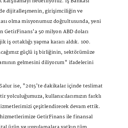
 karşılamayı hedefliyoruz. İş Bankası
e dijitalleşmenin, girişimciliğin ve
kası olma misyonumuz doğrultusunda, yeni
an GetirFinans'a 50 milyon ABD doları
ik iş ortaklığı yapma kararı aldık. 100.
racağımız güçlü iş birliğinin, sektörümüze
amının gelmesini diliyorum" ifadelerini
alur ise, "2015'te dakikalar içinde teslimat
tir yolculuğumuza, kullanıcılarımızın farklı
hizmetlerimizi çeşitlendirerek devam ettik.
hizmetlerimize GetirFinans ile finansal
jital ürün ve uygulamalara yatkın tüm