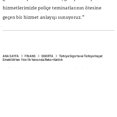
hizmetlerimizle poliçe teminatlarının ötesine
geçen bir hizmet anlayışı sunuyoruz."
ANA SAYFA
FINANS
SIGORTA
Türkiye Sigorta ve Türkiye Hayat
Emeklilik’ten Yılın İlk Yarısında Rekor Kârlılık
Türkiye Sigorta ve Türkiye
Hayat Emeklilik’ten Yılın İlk
Yarısında Rekor Kârlılık