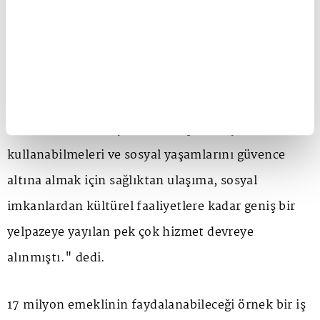
Cumhurbaşkanımız Sayın Recep Tayyip Erdoğan'ın
tensipleriyle 'Emekliler Yılı' olarak ilan edilmişti.
'Türkiye Yüzyılının Emektarları' olan emekli
vatandaşlarımızın refah ve esenliklerini
desteklemek, emeklilerimizin bilgi ve
tecrübelerinden faydalanarak potansiyellerini
kullanabilmeleri ve sosyal yaşamlarını güvence
altına almak için sağlıktan ulaşıma, sosyal
imkanlardan kültürel faaliyetlere kadar geniş bir
yelpazeye yayılan pek çok hizmet devreye
alınmıştı." dedi.
17 milyon emeklinin faydalanabileceği örnek bir iş