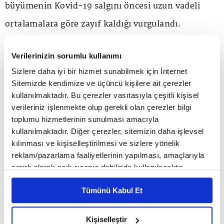
büyümenin Kovid-19 salgını öncesi uzun vadeli
ortalamalara göre zayıf kaldığı vurgulandı.
Genel olarak, Avrupa ve Orta Asya bölgesindeki
Verilerinizin sorumlu kullanımı
Sizlere daha iyi bir hizmet sunabilmek için İnternet
ülkelerin yarısında büyümenin bu yıl 2022'ye göre
Sitemizde kendimize ve üçüncü kişilere ait çerezler
daha yavaş olması veya çok az değişiklik
kullanılmaktadır. Bu çerezler vasıtasıyla çeşitli kişisel
verileriniz işlenmekte olup gerekli olan çerezler bilgi
göstermesinin beklendiğine işaret edilen raporda,
toplumu hizmetlerinin sunulması amacıyla
2024-25 döneminde, bölgenin en büyük ticaret
kullanılmaktadır. Diğer çerezler, sitemizin daha işlevsel
kılınması ve kişiselleştirilmesi ve sizlere yönelik
ortağı olan Avrupa Birliği'ndeki zayıf büyümenin,
reklam/pazarlama faaliyetlerinin yapılması, amaçlarıyla
yüksek enflasyon, sıkılaşan finansal koşullar ve
sınırlı olarak açık rızanız dahilinde kullanılacaktır.
Çerezlere ilişkin tercihlerinizi çerez paneli vasıtasıyla
Rusya-Ukrayna Savaşı'nın yayılma etkileri
Tümünü Kabul Et
belirleyebilirsiniz. Çerezlere ilişkin detaylı bilgi için
sebebiyle büyümenin yıllık yüzde 2,6 olacağının
Ayarlar butonuna tıklayabilir,
Çerez Bilgilendirme
Metnimizi ziyaret edebilirsiniz.
öngörüldüğü bildirildi.
Kişiselleştir