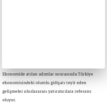
OVP'nin enflasyonla mücadele, mali disiplin ve
yapısal reform olmak üzere üç temel bileşeni
bulunduğunu, programın dördüncü unsurunun ise
dış kaynak olduğunu söyledi.
Son dönemde Türkiye ekonomisinin gidişatını
teyit eden gelişmeler
Ekonomide atılan adımlar sonrasında Türkiye
ekonomisindeki olumlu gidişatı teyit eden
gelişmeler uluslararası yatırımcılara referans
oluyor.