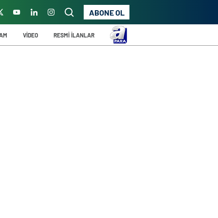
ABONE OL
ŞAM
VİDEO
RESMİ İLANLAR