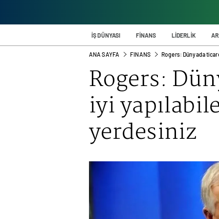
İŞ DÜNYASI
FİNANS
LİDERLİK
AR
ANA SAYFA
FINANS
Rogers: Dünyada ticaret
Rogers: Düny
iyi yapılabil
yerdesiniz