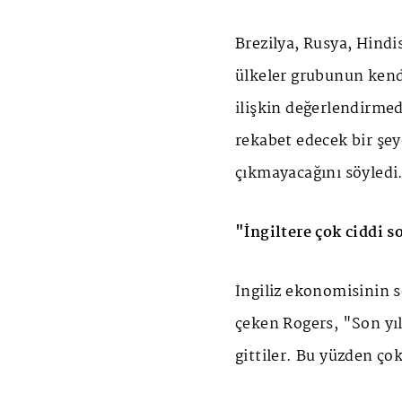
Brezilya, Rusya, Hind
ülkeler grubunun kend
ilişkin değerlendirme
rekabet edecek bir şe
çıkmayacağını söyledi
"İngiltere çok ciddi 
İngiliz ekonomisinin
çeken Rogers, "Son y
gittiler. Bu yüzden ço