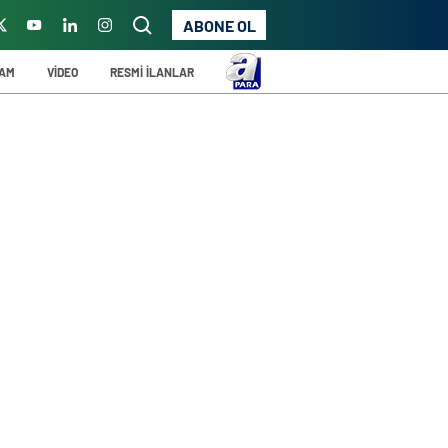
ABONE OL
ŞAM
VİDEO
RESMİ İLANLAR