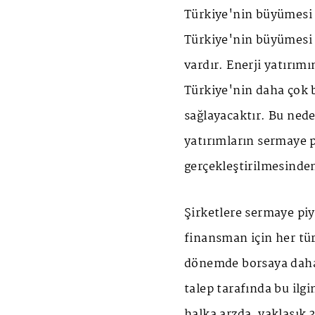
Türkiye'nin büyümesi 
Türkiye'nin büyümesi i
vardır. Enerji yatırım
Türkiye'nin daha çok 
sağlayacaktır. Bu nede
yatırımların sermaye pi
gerçekleştirilmesinde
Şirketlere sermaye piya
finansman için her tü
dönemde borsaya daha ç
talep tarafında bu ilg
halka arzda, yaklaşık 3