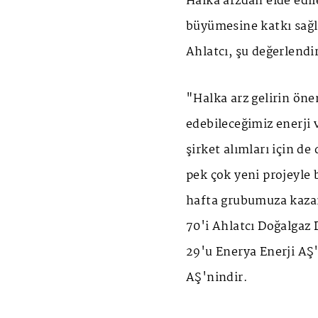
Halka arzdan elde edile
büyümesine katkı sağl
Ahlatcı, şu değerlend
"Halka arz gelirin öne
edebileceğimiz enerji
şirket alımları için de
pek çok yeni projeyle
hafta grubumuza kaza
70'i Ahlatcı Doğalgaz 
29'u Enerya Enerji AŞ'
AŞ'nindir.