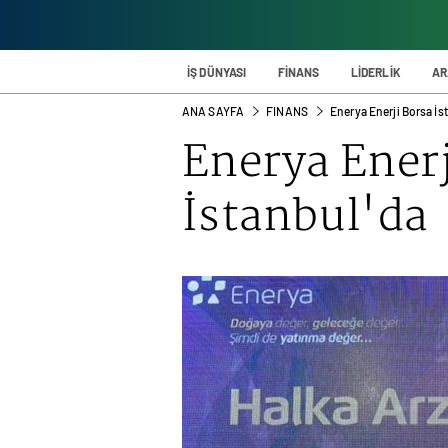
İŞ DÜNYASI
FİNANS
LİDERLİK
AR
ANA SAYFA
FINANS
Enerya Enerji Borsa İs
Enerya Enerj
İstanbul'da