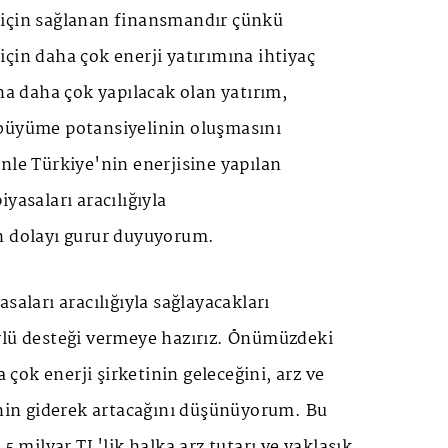
için sağlanan finansmandır çünkü
çin daha çok enerji yatırımına ihtiyaç
ına daha çok yapılacak olan yatırım,
büyüme potansiyelinin oluşmasını
nle Türkiye'nin enerjisine yapılan
yasaları aracılığıyla
n dolayı gurur duyuyorum.
saları aracılığıyla sağlayacakları
rlü desteği vermeye hazırız. Önümüzdeki
ok enerji şirketinin geleceğini, arz ve
inin giderek artacağını düşünüyorum. Bu
,5 milyar TL'lik halka arz tutarı ve yaklaşık