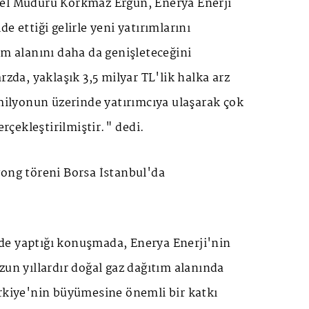
el Müdürü Korkmaz Ergun, Enerya Enerji
e ettiği gelirle yeni yatırımlarını
ım alanını daha da genişleteceğini
rzda, yaklaşık 3,5 milyar TL'lik halka arz
 milyonun üzerinde yatırımcıya ulaşarak çok
gerçekleştirilmiştir." dedi.
gong töreni Borsa İstanbul'da
e yaptığı konuşmada, Enerya Enerji'nin
zun yıllardır doğal gaz dağıtım alanında
ürkiye'nin büyümesine önemli bir katkı