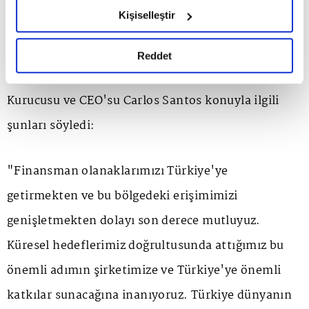
Amerika, İngiltere, Brezilya gibi çeşitli pazarlardaki
hazırlanmış olan İnternet Sitesi Aydınlatma Metnimizi
Kişiselleştir
okumak ve sitemizi ziyaretiniz kapsamında
önemli başarılarının ardından, Türkiye'yi bölgesel
gerçekleştirilen veri işleme faaliyetleri ile ilgili daha
ve küresel ekonomi için cazip bir finansman
detaylı bilgi almak için lütfen
tıklayınız.
Reddet
merkezi olarak gördüklerini belirten Ethos
Kurucusu ve CEO'su Carlos Santos konuyla ilgili
şunları söyledi:
"Finansman olanaklarımızı Türkiye'ye
getirmekten ve bu bölgedeki erişimimizi
genişletmekten dolayı son derece mutluyuz.
Küresel hedeflerimiz doğrultusunda attığımız bu
önemli adımın şirketimize ve Türkiye'ye önemli
katkılar sunacağına inanıyoruz. Türkiye dünyanın