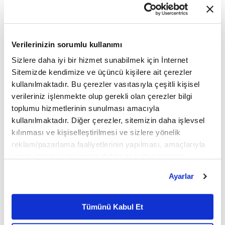
ve CEO'su economist Carlos Santos "Bugüne dek
Türkiye'de Servislet, Uğur Tekstil, Kozon Partners,
Verilerinizin sorumlu kullanımı
Rem People ve HGI gibi şirketlere sağladığımız
Sizlere daha iyi bir hizmet sunabilmek için İnternet
proje finansmanı desteğini önümüzdeki dönemde
Sitemizde kendimize ve üçüncü kişilere ait çerezler
kullanılmaktadır. Bu çerezler vasıtasıyla çeşitli kişisel
de çeşitlendirmeye devam edeceğiz. En önemli
verileriniz işlenmekte olup gerekli olan çerezler bilgi
hedefimiz bütün iş ortaklarımızla "kazan-kazan"
toplumu hizmetlerinin sunulması amacıyla
kullanılmaktadır. Diğer çerezler, sitemizin daha işlevsel
ilkesine dayalı olarak iş birliğini geliştirirken aynı
kılınması ve kişiselleştirilmesi ve sizlere yönelik
zamanda da Türk ekonomisine desteğimizi
reklam/pazarlama faaliyetlerinin yapılması, amaçlarıyla
sınırlı olarak açık rızanız dahilinde kullanılacaktır.
artırmaktır" dedi.
Çerezlere ilişkin tercihlerinizi çerez paneli vasıtasıyla
Ayarlar
belirleyebilirsiniz. Çerezlere ilişkin detaylı bilgi için
Türkiye, büyük potansiyele sahip güçlü bir ülke
Ayarlar butonuna tıklayabilir,
Çerez Bilgilendirme
Metnimizi ziyaret edebilirsiniz.
Tümünü Kabul Et
6698 sayılı Kişisel Verilerin Korunması Kanunu uyarınca