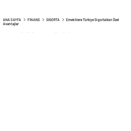
ANA SAYFA
FINANS
SIGORTA
Emeklilere Türkiye Sigorta’dan Özel
Avantajlar
Emeklilere Türkiye
Sigorta’dan Özel Avantajlar