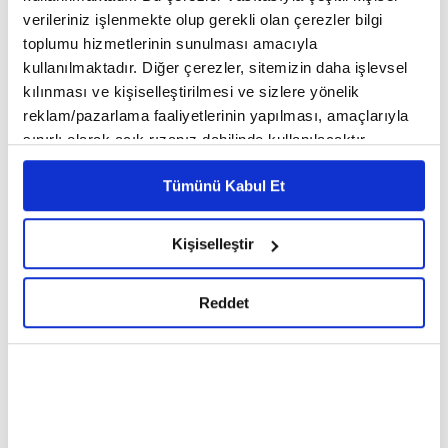
verileriniz işlenmekte olup gerekli olan çerezler bilgi
04:22 - 28.07.2026, Salı
toplumu hizmetlerinin sunulması amacıyla
kullanılmaktadır. Diğer çerezler, sitemizin daha işlevsel
Sosyal Güvenlik Kurumu ve Türkiye Sigorta iş
kılınması ve kişiselleştirilmesi ve sizlere yönelik
reklam/pazarlama faaliyetlerinin yapılması, amaçlarıyla
birliği ile SGK emeklilerine yeni bir
sınırlı olarak açık rızanız dahilinde kullanılacaktır.
kampanya hayata geçirildi: Tamamlayıcı
Çerezlere ilişkin tercihlerinizi çerez paneli vasıtasıyla
Tümünü Kabul Et
belirleyebilirsiniz. Çerezlere ilişkin detaylı bilgi için
Sağlık, Konut, Kasko ve Trafik Sigortalarında,
Ayarlar butonuna tıklayabilir,
Çerez Bilgilendirme
vade farksız 12 taksite varan ödeme
Metnimizi ziyaret edebilirsiniz.
Kişiselleştir
6698 sayılı Kişisel Verilerin Korunması Kanunu uyarınca
avantajları ve yüzde 30’a varan indirim
hazırlanmış olan İnternet Sitesi Aydınlatma Metnimizi
imkânı sağlandı. Protokol, SGK Başkanı
Reddet
okumak ve sitemizi ziyaretiniz kapsamında
gerçekleştirilen veri işleme faaliyetleri ile ilgili daha
Yunus Elitaş ile Türkiye Sigorta Genel
detaylı bilgi almak için lütfen
tıklayınız.
Müdürü Taha Çakmak tarafından imzalandı.
Sigortacılığı toplumun daha geniş kesimleri için