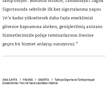
sahip oluyor. Bununla birlikte, Tamamlayıcı Sağlık
Sigortasında sektörde ilk kez sigortalanma yaşını
70'e kadar yükselterek daha fazla emeklimizi
güvence kapsamına alırken, genişletilmiş asistans
hizmetlerimizle poliçe teminatlarının ötesine
geçen bir hizmet anlayışı sunuyoruz."
ANA SAYFA
FINANS
SIGORTA
Türkiye Sigorta ve Türkiye Hayat
Emeklilik’ten Yılın İlk Yarısında Rekor Kârlılık
Türkiye Sigorta ve Türkiye
Hayat Emeklilik’ten Yılın İlk