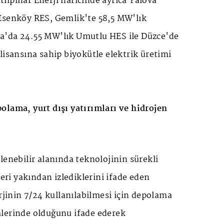
lıpınar Enerji haricinde ayrıca Yalova
Esenköy RES, Gemlik'te 58,5 MW'lık
a'da 24.55 MW'lık Umutlu HES ile Düzce'de
lisansına sahip biyokütle elektrik üretimi
olama, yurt dışı yatırımları ve hidrojen
lenebilir alanında teknolojinin sürekli
leri yakından izlediklerini ifade eden
erjinin 7/24 kullanılabilmesi için depolama
lerinde olduğunu ifade ederek