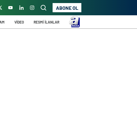
ABONE OL
ŞAM
VİDEO
RESMİ İLANLAR