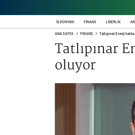
İŞ DÜNYASI
FİNANS
LİDERLİK
AR
ANA SAYFA
FINANS
Tatlıpınar Enerji halka
Tatlıpınar En
oluyor