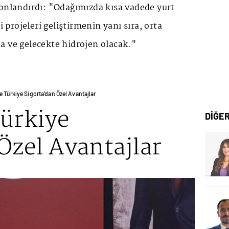
sonlandırdı: "Odağımızda kısa vadede yurt
i projeleri geliştirmenin yanı sıra, orta
a ve gelecekte hidrojen olacak."
e Türkiye Sigorta’dan Özel Avantajlar
Türkiye
DİĞE
Özel Avantajlar