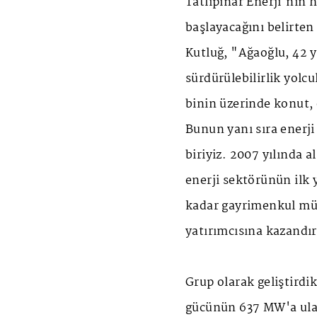
Tatlıpınar Enerji'nin 
başlayacağını belirte
Kutluğ, "Ağaoğlu, 42 y
sürdürülebilirlik yol
binin üzerinde konut, o
Bunun yanı sıra enerj
biriyiz. 2007 yılında a
enerji sektörünün ilk 
kadar gayrimenkul müş
yatırımcısına kazandır
Grup olarak geliştirdik
gücünün 637 MW'a ulaş