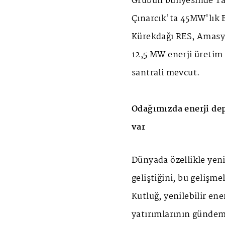
Grubun bünyesinde Tat
Çınarcık'ta 45MW'lık 
Kürekdağı RES, Amasy
12,5 MW enerji üretim 
santrali mevcut.
Odağımızda enerji dep
var
Dünyada özellikle yeni
geliştiğini, bu gelişme
Kutluğ, yenilebilir en
yatırımlarının gündem