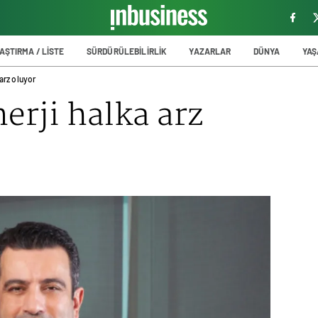
AŞTIRMA / LİSTE
SÜRDÜRÜLEBİLİRLİK
YAZARLAR
DÜNYA
YA
 arz oluyor
erji halka arz