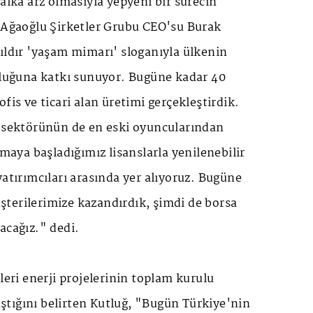
halka arz olmasıyla yepyeni bir sürecin
n Ağaoğlu Şirketler Grubu CEO'su Burak
ıldır 'yaşam mimarı' sloganıyla ülkenin
culuğuna katkı sunuyor. Bugüne kadar 40
fis ve ticari alan üretimi gerçekleştirdik.
i sektörünün de en eski oyuncularından
lmaya başladığımız lisanslarla yenilenebilir
yatırımcıları arasında yer alıyoruz. Bugüne
terilerimize kazandırdık, şimdi de borsa
acağız." dedi.
leri enerji projelerinin toplam kurulu
tığını belirten Kutluğ, "Bugün Türkiye'nin