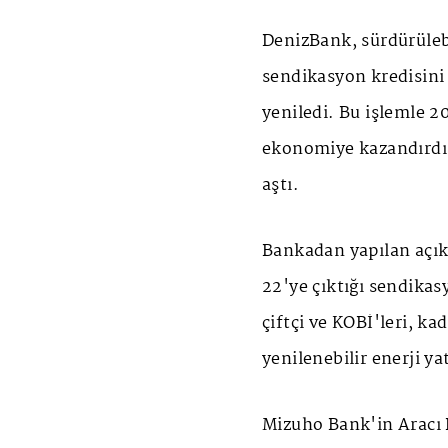
DenizBank
, sürdürüle
sendikasyon kredisini 
yeniledi. Bu işlemle 2
ekonomiye kazandırdığ
aştı.
Bankadan yapılan açıkl
22'ye çıktığı sendikas
çiftçi ve KOBİ'leri, k
yenilenebilir enerji ya
Mizuho Bank'in Aracı