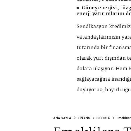
Güneş enerjisi, rüzg
enerji yatırımlarını 
Sendikasyon kredimizl
vatandaşlarımızın yara
tutarında bir finansma
olarak yurt dışından t
dolara ulaşıyor. Hem 
sağlayacağına inandığ
duyuyoruz; hayırlı uğu
ANA SAYFA
FINANS
SIGORTA
Emekliler