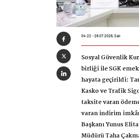
04:22 - 28.07.2026, Salı
Sosyal Güvenlik Kur
birliği ile SGK eme
hayata geçirildi: T
Kasko ve Trafik Sigo
taksite varan ödeme
varan indirim imkân
Başkanı Yunus Elita
Müdürü Taha Çakma