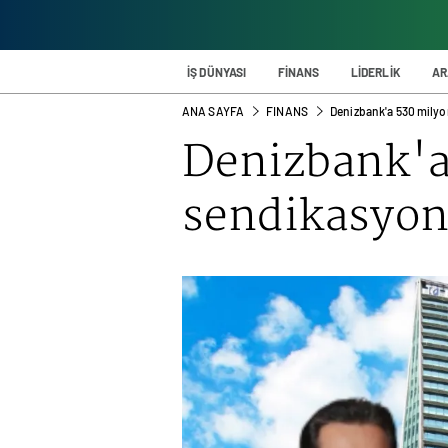
İŞ DÜNYASI
FİNANS
LİDERLİK
AR
ANA SAYFA
FINANS
Denizbank'a 530 milyo
Denizbank
'
sendikasyo