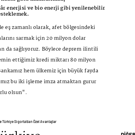
âr enerjisi ve bio enerji gibi yenilenebilir
desteklemek.
e eş zamanlı olarak, afet bölgesindeki
larını sarmak için 20 milyon dolar
n da sağlıyoruz. Böylece deprem ilintili
emin ettiğimiz kredi miktarı 80 milyon
Bankamız hem ülkemiz için büyük fayda
ımız bu iki işleme imza atmaktan gurur
rlu olsun".
e Türkiye Sigorta’dan Özel Avantajlar
DİĞE