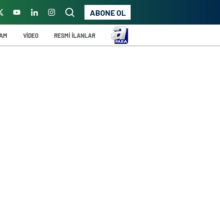
ABONE OL
ŞAM
VİDEO
RESMİ İLANLAR