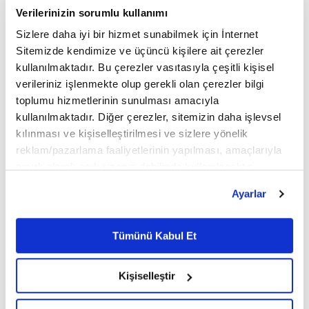
Verilerinizin sorumlu kullanımı
Sigortacılığı toplumun daha geniş kesimleri için
Sizlere daha iyi bir hizmet sunabilmek için İnternet
erişilebilir kılmayı amaçlayan SGK emeklilerine
Sitemizde kendimize ve üçüncü kişilere ait çerezler
özel kampanya, Ankara'da düzenlenen toplantıyla
kullanılmaktadır. Bu çerezler vasıtasıyla çeşitli kişisel
verileriniz işlenmekte olup gerekli olan çerezler bilgi
kamuoyuna tanıtıldı.
toplumu hizmetlerinin sunulması amacıyla
kullanılmaktadır. Diğer çerezler, sitemizin daha işlevsel
kılınması ve kişiselleştirilmesi ve sizlere yönelik
Kampanya kapsamında, Emekli Dijital Kart
reklam/pazarlama faaliyetlerinin yapılması, amaçlarıyla
sahiplerine Tamamlayıcı Sağlık, Konut, Kasko ve
sınırlı olarak açık rızanız dahilinde kullanılacaktır.
Çerezlere ilişkin tercihlerinizi çerez paneli vasıtasıyla
Trafik Sigortalarında özel indirimler ile vade farksız
Ayarlar
belirleyebilirsiniz. Çerezlere ilişkin detaylı bilgi için
12 taksite kadar ödeme kolaylığı sunuluyor.
Ayarlar butonuna tıklayabilir,
Çerez Bilgilendirme
Metnimizi ziyaret edebilirsiniz.
Tümünü Kabul Et
Türkiye Sigorta, geniş ürün yelpazesi ve müşteri
6698 sayılı Kişisel Verilerin Korunması Kanunu uyarınca
odaklı hizmet anlayışıyla emeklilerin ihtiyaç
hazırlanmış olan İnternet Sitesi Aydınlatma Metnimizi
Kişiselleştir
okumak ve sitemizi ziyaretiniz kapsamında
duyduğu güvence çözümlerini avantajlı koşullarla
gerçekleştirilen veri işleme faaliyetleri ile ilgili daha