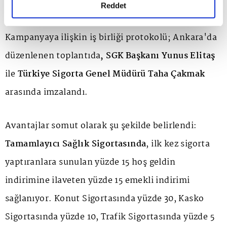
erişilebilir hale getiriyor.
detaylı bilgi almak için lütfen
tıklayınız.
Reddet
Kampanyaya ilişkin iş birliği protokolü; Ankara'da
düzenlenen toplantıda
, SGK Başkanı Yunus Elitaş
ile
Türkiye Sigorta Genel Müdürü Taha Çakmak
arasında imzalandı.
Avantajlar somut olarak şu şekilde belirlendi:
Tamamlayıcı Sağlık Sigortasında
, ilk kez sigorta
yaptıranlara sunulan yüzde 15 hoş geldin
indirimine ilaveten yüzde 15 emekli indirimi
sağlanıyor. Konut Sigortasında yüzde 30, Kasko
Sigortasında yüzde 10, Trafik Sigortasında yüzde 5