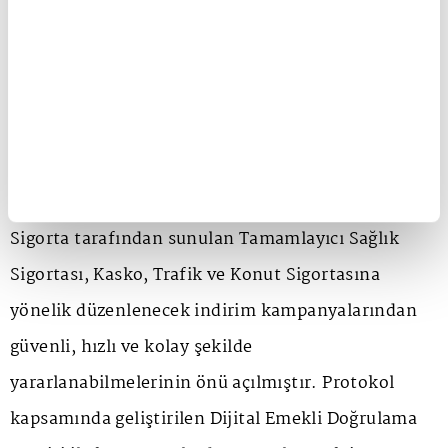
17 milyon emeklinin faydalanabileceği örnek bir iş
birliğini hayata geçirildiğini duyuran Elitaş, SGK ile
Türkiye Sigorta arasında "Dijital Emekli Doğrulama
Servisi İş Birliği ve Veri Paylaşım Protokolü'nün
imzalandığını söyleyerek, "28 Temmuz tarihinde
imzalanan protokol ile emeklilerimizin Türkiye
Sigorta tarafından sunulan Tamamlayıcı Sağlık
Sigortası, Kasko, Trafik ve Konut Sigortasına
yönelik düzenlenecek indirim kampanyalarından
güvenli, hızlı ve kolay şekilde
yararlanabilmelerinin önü açılmıştır. Protokol
kapsamında geliştirilen Dijital Emekli Doğrulama