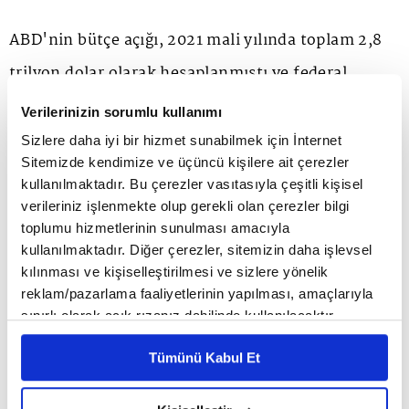
ABD'nin bütçe açığı, 2021 mali yılında toplam 2,8
trilyon dolar olarak hesaplanmıştı ve federal
hükümet Kovid-19 salgınının etkisiyle 2020'deki
Verilerinizin sorumlu kullanımı
3,1 trilyon dolarlık açığın ardından ikinci en büyük
Sizlere daha iyi bir hizmet sunabilmek için İnternet
Sitemizde kendimize ve üçüncü kişilere ait çerezler
bütçe açığını vermişti.
kullanılmaktadır. Bu çerezler vasıtasıyla çeşitli kişisel
verileriniz işlenmekte olup gerekli olan çerezler bilgi
toplumu hizmetlerinin sunulması amacıyla
kullanılmaktadır. Diğer çerezler, sitemizin daha işlevsel
kılınması ve kişiselleştirilmesi ve sizlere yönelik
reklam/pazarlama faaliyetlerinin yapılması, amaçlarıyla
ANA SAYFA
FINANS
SIGORTA
Emeklilere Türkiye Sigorta’dan Özel
sınırlı olarak açık rızanız dahilinde kullanılacaktır.
Avantajlar
Çerezlere ilişkin tercihlerinizi çerez paneli vasıtasıyla
Emeklilere Türkiye
Tümünü Kabul Et
belirleyebilirsiniz. Çerezlere ilişkin detaylı bilgi için
Sigorta’dan Özel Avantajlar
Ayarlar butonuna tıklayabilir,
Çerez Bilgilendirme
Metnimizi ziyaret edebilirsiniz.