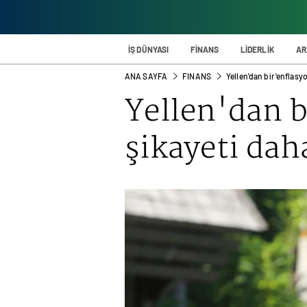
İŞ DÜNYASI
FİNANS
LİDERLİK
AR
ANA SAYFA
FINANS
Yellen'dan bir 'enflasy
Yellen'dan b
şikayeti dah