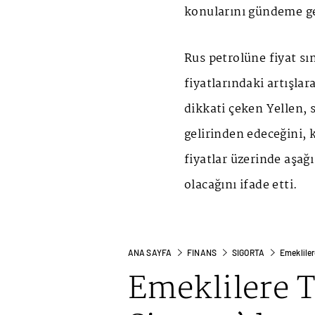
konularını gündeme ge
Rus petrolüne fiyat sın
fiyatlarındaki artışlar
dikkati çeken Yellen, 
gelirinden edeceğini, 
fiyatlar üzerinde aşağ
olacağını ifade etti.
ANA SAYFA
FINANS
SIGORTA
Emekliler
Emeklilere 