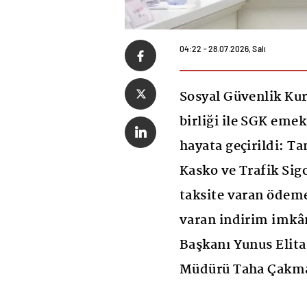
04:22 - 28.07.2026, Salı
Sosyal Güvenlik Kur
birliği ile SGK eme
hayata geçirildi: T
Kasko ve Trafik Sigo
taksite varan ödeme
varan indirim imkân
Başkanı Yunus Elita
Müdürü Taha Çakma