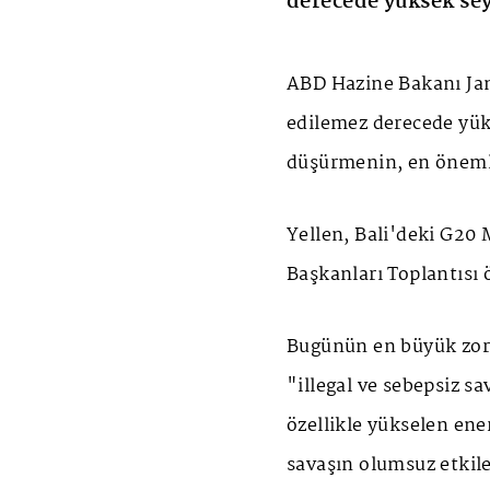
derecede yüksek sey
ABD Hazine Bakanı Jan
edilemez derecede yük
düşürmenin, en önemli
Yellen, Bali'deki G20
Başkanları Toplantısı 
Bugünün en büyük zorl
"illegal ve sebepsiz s
özellikle yükselen ener
savaşın olumsuz etkil