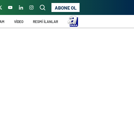
ABONE OL
ŞAM
VİDEO
RESMİ İLANLAR