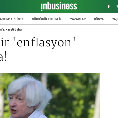
AŞTIRMA / LİSTE
SÜRDÜRÜLEBİLİRLİK
YAZARLAR
DÜNYA
YA
on' şikayeti daha!
ir '
enflasyon
'
a!