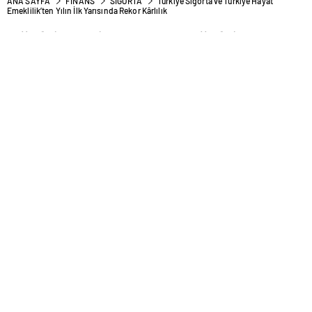
ANA SAYFA
FINANS
SIGORTA
Türkiye Sigorta ve Türkiye Hayat
Emeklilik’ten Yılın İlk Yarısında Rekor Kârlılık
Türkiye Sigorta ve Türkiye
Hayat Emeklilik’ten Yılın İlk
Yarısında Rekor Kârlılık