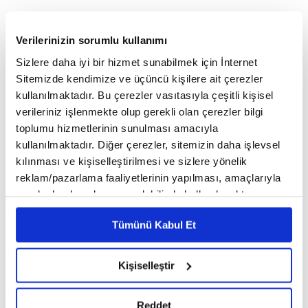
Verilerinizin sorumlu kullanımı
ANA SAYFA
FINANS
SIGORTA
Emeklilere Türkiye Sigorta’dan Özel
Sizlere daha iyi bir hizmet sunabilmek için İnternet
Avantajlar
Sitemizde kendimize ve üçüncü kişilere ait çerezler
Emeklilere Türkiye
kullanılmaktadır. Bu çerezler vasıtasıyla çeşitli kişisel
Sigorta’dan Özel Avantajlar
verileriniz işlenmekte olup gerekli olan çerezler bilgi
toplumu hizmetlerinin sunulması amacıyla
kullanılmaktadır. Diğer çerezler, sitemizin daha işlevsel
kılınması ve kişiselleştirilmesi ve sizlere yönelik
reklam/pazarlama faaliyetlerinin yapılması, amaçlarıyla
sınırlı olarak açık rızanız dahilinde kullanılacaktır.
Çerezlere ilişkin tercihlerinizi çerez paneli vasıtasıyla
Tümünü Kabul Et
belirleyebilirsiniz. Çerezlere ilişkin detaylı bilgi için
Ayarlar butonuna tıklayabilir,
Çerez Bilgilendirme
Metnimizi ziyaret edebilirsiniz.
Kişiselleştir
6698 sayılı Kişisel Verilerin Korunması Kanunu uyarınca
hazırlanmış olan İnternet Sitesi Aydınlatma Metnimizi
Reddet