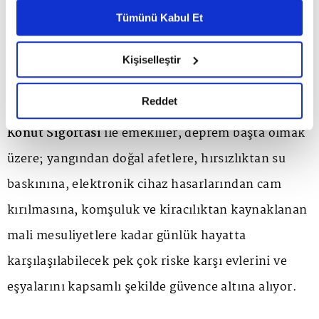
tedavi teminatlarına ek olarak; göz muayene ve diş
Metnimizi ziyaret edebilirsiniz.
Tümünü Kabul Et
sağlığı tarama paketi, check-up, online doktor
6698 sayılı Kişisel Verilerin Korunması Kanunu uyarınca
hazırlanmış olan İnternet Sitesi Aydınlatma Metnimizi
muayene hizmeti ve daha birçok ayrıcalığı içeren
Kişiselleştir
okumak ve sitemizi ziyaretiniz kapsamında
kapsamlı
Asistans Hizmet Paketi
de sunuluyor.
gerçekleştirilen veri işleme faaliyetleri ile ilgili daha
detaylı bilgi almak için lütfen
tıklayınız.
Reddet
Konut Sigortası
ile emekliler, deprem başta olmak
üzere; yangından doğal afetlere, hırsızlıktan su
baskınına, elektronik cihaz hasarlarından cam
kırılmasına, komşuluk ve kiracılıktan kaynaklanan
mali mesuliyetlere kadar günlük hayatta
karşılaşılabilecek pek çok riske karşı evlerini ve
eşyalarını kapsamlı şekilde güvence altına alıyor.