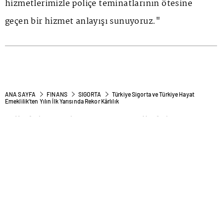
hizmetlerimizle poliçe teminatlarının ötesine
geçen bir hizmet anlayışı sunuyoruz."
ANA SAYFA
FINANS
SIGORTA
Türkiye Sigorta ve Türkiye Hayat
Emeklilik’ten Yılın İlk Yarısında Rekor Kârlılık
Türkiye Sigorta ve Türkiye
Hayat Emeklilik’ten Yılın İlk
Yarısında Rekor Kârlılık