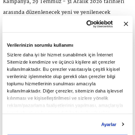
Kampanya, 29 Temmuz - 31 Aralık 2026 tarihleri
arasında düzenlenecek yeni ve yenilenecek
poliçelerde geçerli olacak.
Bu arada Tamamlayıcı Sağlık Sigortasında
Verilerinizin sorumlu kullanımı
indirimlere ek olarak; ilk kez TSS poliçesi alacak
Sizlere daha iyi bir hizmet sunabilmek için İnternet
Sitemizde kendimize ve üçüncü kişilere ait çerezler
emeklilerimize özel sigortalanma yaş sınırı 64'ten
kullanılmaktadır. Bu çerezler vasıtasıyla çeşitli kişisel
70
'e kadar yükseltildi. Böylece, daha fazla
verileriniz işlenmekte olup gerekli olan çerezler bilgi
toplumu hizmetlerinin sunulması amacıyla
emeklinin bu güvenceden yararlanabilmesine
kullanılmaktadır. Diğer çerezler, sitemizin daha işlevsel
imkân sağlandı.
kılınması ve kişiselleştirilmesi ve sizlere yönelik
reklam/pazarlama faaliyetlerinin yapılması, amaçlarıyla
sınırlı olarak açık rızanız dahilinde kullanılacaktır.
Tamamlayıcı Sağlık Sigortası yaptıran SGK
Çerezlere ilişkin tercihlerinizi çerez paneli vasıtasıyla
Ayarlar
emeklilerine; limitsiz yatarak tedavi ve ayakta
belirleyebilirsiniz. Çerezlere ilişkin detaylı bilgi için
Ayarlar butonuna tıklayabilir,
Çerez Bilgilendirme