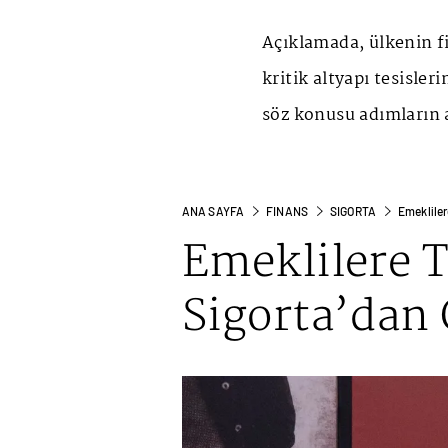
Açıklamada, ülkenin fin
kritik altyapı tesisler
söz konusu adımların a
ANA SAYFA
FINANS
SIGORTA
Emekliler
Emeklilere 
Sigorta’dan 