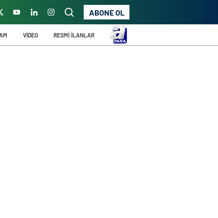
ABONE OL
ŞAM
VİDEO
RESMİ İLANLAR