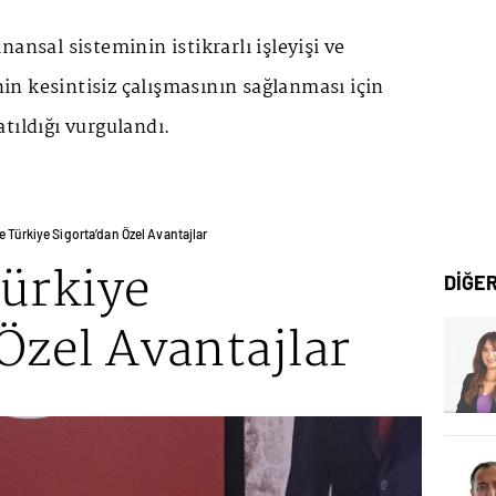
ansal sisteminin istikrarlı işleyişi ve
inin kesintisiz çalışmasının sağlanması için
tıldığı vurgulandı.
e Türkiye Sigorta’dan Özel Avantajlar
Türkiye
DİĞE
Özel Avantajlar