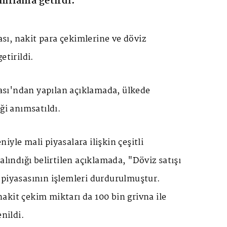
nırlama getirdi.
ı, nakit para çekimlerine ve döviz
etirildi.
sı'ndan yapılan açıklamada, ülkede
ği anımsatıldı.
iyle mali piyasalara ilişkin çeşitli
alındığı belirtilen açıklamada, "Döviz satışı
 piyasasının işlemleri durdurulmuştur.
kit çekim miktarı da 100 bin grivna ile
enildi.