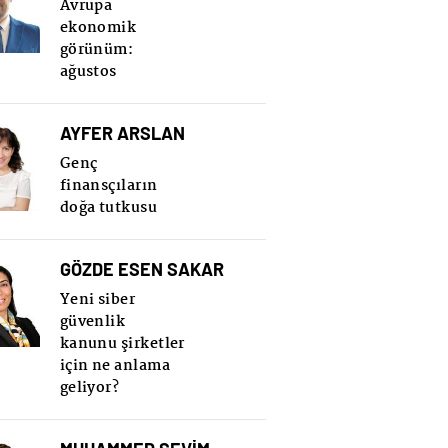
Avrupa
ekonomik
görünüm:
ağustos
AYFER ARSLAN
Genç
finansçıların
doğa tutkusu
GÖZDE ESEN SAKAR
Yeni siber
güvenlik
kanunu şirketler
için ne anlama
geliyor?