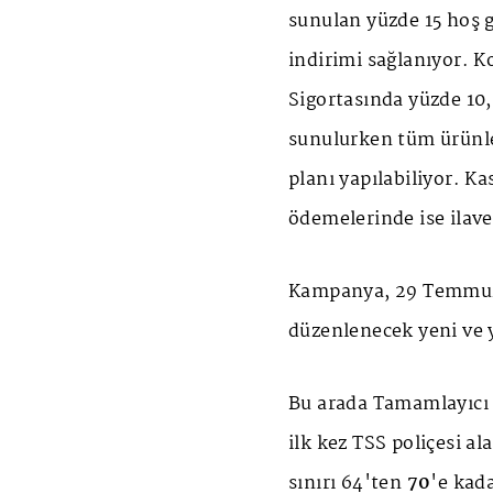
sunulan yüzde 15 hoş g
indirimi sağlanıyor. K
Sigortasında yüzde 10,
sunulurken tüm ürünle
planı yapılabiliyor. K
ödemelerinde ise ilave
Kampanya, 29 Temmuz -
düzenlenecek yeni ve y
Bu arada Tamamlayıcı S
ilk kez TSS poliçesi a
sınırı 64'ten
70
'e kada