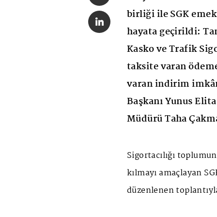
birliği ile SGK eme
hayata geçirildi: T
Kasko ve Trafik Sigo
taksite varan ödeme
varan indirim imkân
Başkanı Yunus Elita
Müdürü Taha Çakma
Sigortacılığı toplumun 
kılmayı amaçlayan SG
düzenlenen toplantıyl