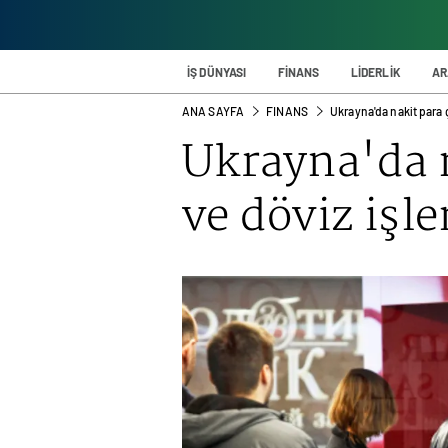
İŞ DÜNYASI
FİNANS
LİDERLİK
AR
ANA SAYFA
FINANS
Ukrayna'da nakit para ç
Ukrayna'da 
ve döviz işle