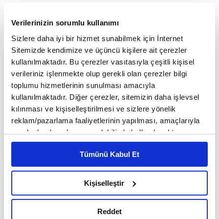
Sigortacılığı toplumun daha geniş kesimleri için
Verilerinizin sorumlu kullanımı
erişilebilir kılmayı amaçlayan SGK emeklilerine
Sizlere daha iyi bir hizmet sunabilmek için İnternet
özel kampanya, Ankara'da düzenlenen toplantıyla
Sitemizde kendimize ve üçüncü kişilere ait çerezler
kamuoyuna tanıtıldı.
kullanılmaktadır. Bu çerezler vasıtasıyla çeşitli kişisel
verileriniz işlenmekte olup gerekli olan çerezler bilgi
toplumu hizmetlerinin sunulması amacıyla
Kampanya kapsamında, Emekli Dijital Kart
kullanılmaktadır. Diğer çerezler, sitemizin daha işlevsel
sahiplerine Tamamlayıcı Sağlık, Konut, Kasko ve
kılınması ve kişiselleştirilmesi ve sizlere yönelik
reklam/pazarlama faaliyetlerinin yapılması, amaçlarıyla
Trafik Sigortalarında özel indirimler ile vade farksız
sınırlı olarak açık rızanız dahilinde kullanılacaktır.
12 taksite kadar ödeme kolaylığı sunuluyor.
Çerezlere ilişkin tercihlerinizi çerez paneli vasıtasıyla
Tümünü Kabul Et
belirleyebilirsiniz. Çerezlere ilişkin detaylı bilgi için
Türkiye Sigorta, geniş ürün yelpazesi ve müşteri
Ayarlar butonuna tıklayabilir,
Çerez Bilgilendirme
odaklı hizmet anlayışıyla emeklilerin ihtiyaç
Metnimizi ziyaret edebilirsiniz.
Kişiselleştir
6698 sayılı Kişisel Verilerin Korunması Kanunu uyarınca
duyduğu güvence çözümlerini avantajlı koşullarla
hazırlanmış olan İnternet Sitesi Aydınlatma Metnimizi
Reddet
erişilebilir hale getiriyor.
okumak ve sitemizi ziyaretiniz kapsamında