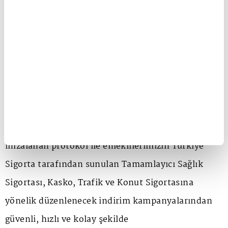
yelpazeye yayılan pek çok hizmet devreye
alınmıştı." dedi.
17 milyon emeklinin faydalanabileceği örnek bir iş
birliğini hayata geçirildiğini duyuran Elitaş, SGK ile
Türkiye Sigorta arasında "Dijital Emekli Doğrulama
Servisi İş Birliği ve Veri Paylaşım Protokolü'nün
imzalandığını söyleyerek, "28 Temmuz tarihinde
imzalanan protokol ile emeklilerimizin Türkiye
Sigorta tarafından sunulan Tamamlayıcı Sağlık
Sigortası, Kasko, Trafik ve Konut Sigortasına
yönelik düzenlenecek indirim kampanyalarından
güvenli, hızlı ve kolay şekilde