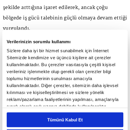
şekilde arttığına işaret edilerek, ancak çoğu
bölgede iş gücü talebinin güçlü olmaya devam ettiği
vurgulandı.
Verilerinizin sorumlu kullanımı
Çoğu bölgede güçlü fiyat artışlarının bildirildiği
Sizlere daha iyi bir hizmet sunabilmek için İnternet
belirtilen raporda, ancak bazı bölgelerde fiyat
Sitemizde kendimize ve üçüncü kişilere ait çerezler
kullanılmaktadır. Bu çerezler vasıtasıyla çeşitli kişisel
artışlarında son aylarda hissedilen güçlü temponun
verileriniz işlenmekte olup gerekli olan çerezler bilgi
hızını biraz kaybettiğine dikkat çekildi.
toplumu hizmetlerinin sunulması amacıyla
kullanılmaktadır. Diğer çerezler, sitemizin daha işlevsel
kılınması ve kişiselleştirilmesi ve sizlere yönelik
reklam/pazarlama faaliyetlerinin yapılması, amaçlarıyla
sınırlı olarak açık rızanız dahilinde kullanılacaktır.
Çerezlere ilişkin tercihlerinizi çerez paneli vasıtasıyla
Tümünü Kabul Et
belirleyebilirsiniz. Çerezlere ilişkin detaylı bilgi için
ANA SAYFA
FINANS
SIGORTA
Emeklilere Türkiye Sigorta’dan Özel
Avantajlar
Ayarlar butonuna tıklayabilir,
Çerez Bilgilendirme