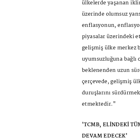
ülkelerde yaşanan ikli
üzerinde olumsuz yans
enflasyonun, enflasyon
piyasalar üzerindeki e
gelişmiş ülke merkez b
uyumsuzluğuna bağlı o
beklenenden uzun süre
çerçevede, gelişmiş ül
duruşlarını sürdürmek
etmektedir."
'TCMB, ELİNDEKİ T
DEVAM EDECEK'