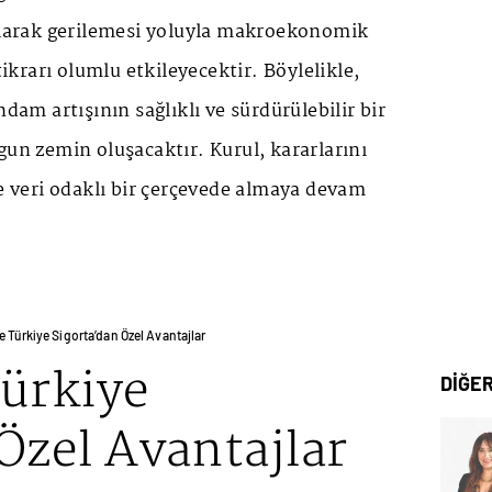
 olarak gerilemesi yoluyla makroekonomik
stikrarı olumlu etkileyecektir. Böylelikle,
hdam artışının sağlıklı ve sürdürülebilir bir
gun zemin oluşacaktır. Kurul, kararlarını
ve veri odaklı bir çerçevede almaya devam
e Türkiye Sigorta’dan Özel Avantajlar
Türkiye
DİĞE
Özel Avantajlar