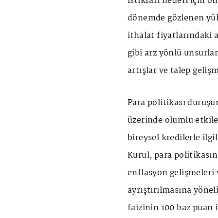
istikrarı hedefi için 
dönemde gözlenen yüks
ithalat fiyatlarındaki 
gibi arz yönlü unsurla
artışlar ve talep geliş
Para politikası duruşu
üzerinde olumlu etkil
bireysel kredilerle ilg
Kurul, para politikasın
enflasyon gelişmeleri v
ayrıştırılmasına yöneli
faizinin 100 baz puan 