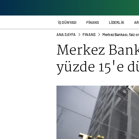
İŞ DÜNYASI
FİNANS
LİDERLİK
AR
ANA SAYFA
FINANS
Merkez Bankası, faiz o
Merkez Banka
yüzde 15'e 