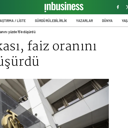
AŞTIRMA / LİSTE
SÜRDÜRÜLEBİLİRLİK
YAZARLAR
DÜNYA
YA
ranını yüzde 15'e düşürdü
sı, faiz oranını
düşürdü