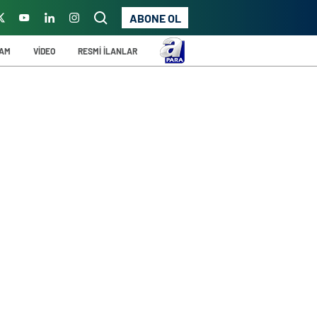
ABONE OL
ŞAM
VİDEO
RESMİ İLANLAR