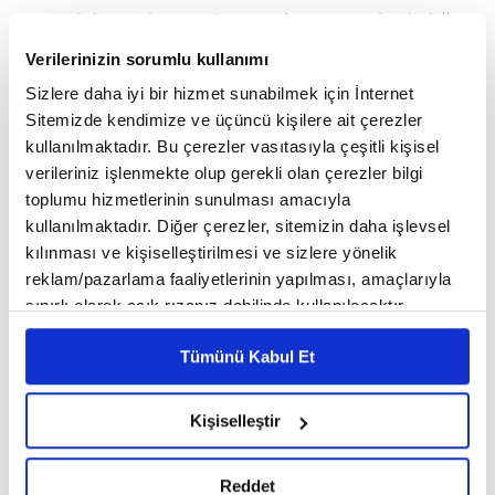
2023 yılı başında uygulamaya koymayı planladığı
'Basel-3 Final' düzenlemesi kapsamında gerekli
Verilerinizin sorumlu kullanımı
Sizlere daha iyi bir hizmet sunabilmek için İnternet
mevzuat değişikliklerinin gerçekleştirilmesidir.
Sitemizde kendimize ve üçüncü kişilere ait çerezler
İkinci konu, dijital bankacılık ve servis modeli
kullanılmaktadır. Bu çerezler vasıtasıyla çeşitli kişisel
verileriniz işlenmekte olup gerekli olan çerezler bilgi
bankacılığına ilişkin yasal altyapının tesis
toplumu hizmetlerinin sunulması amacıyla
edilmesidir. Üçüncü alan ise Avrupa Yeşil
kullanılmaktadır. Diğer çerezler, sitemizin daha işlevsel
kılınması ve kişiselleştirilmesi ve sizlere yönelik
Mutabakatı'na uyum kapsamında, yeşil bankacılık
reklam/pazarlama faaliyetlerinin yapılması, amaçlarıyla
uygulamaların geliştirilmesidir."
sınırlı olarak açık rızanız dahilinde kullanılacaktır.
Çerezlere ilişkin tercihlerinizi çerez paneli vasıtasıyla
Tümünü Kabul Et
belirleyebilirsiniz. Çerezlere ilişkin detaylı bilgi için
"18 YAŞ ALTI YENİ KATILIMCILARIN SAYISI 101
Ayarlar butonuna tıklayabilir,
Çerez Bilgilendirme
BİN 725"
Metnimizi ziyaret edebilirsiniz.
Kişiselleştir
6698 sayılı Kişisel Verilerin Korunması Kanunu uyarınca
hazırlanmış olan İnternet Sitesi Aydınlatma Metnimizi
Sigortacılık ve Özel Emeklilik Düzenleme ve
Reddet
okumak ve sitemizi ziyaretiniz kapsamında