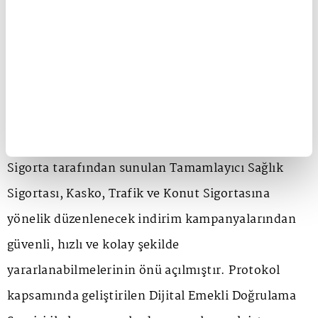
17 milyon emeklinin faydalanabileceği örnek bir iş
birliğini hayata geçirildiğini duyuran Elitaş, SGK ile
Türkiye Sigorta arasında "Dijital Emekli Doğrulama
Servisi İş Birliği ve Veri Paylaşım Protokolü'nün
imzalandığını söyleyerek, "28 Temmuz tarihinde
imzalanan protokol ile emeklilerimizin Türkiye
Sigorta tarafından sunulan Tamamlayıcı Sağlık
Sigortası, Kasko, Trafik ve Konut Sigortasına
yönelik düzenlenecek indirim kampanyalarından
güvenli, hızlı ve kolay şekilde
yararlanabilmelerinin önü açılmıştır. Protokol
kapsamında geliştirilen Dijital Emekli Doğrulama