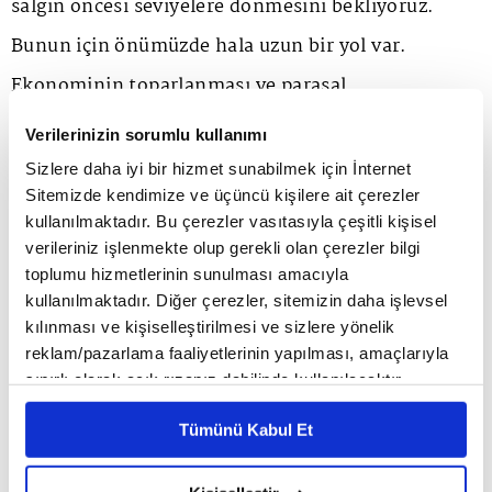
salgın öncesi seviyelere dönmesini bekliyoruz.
Bunun için önümüzde hala uzun bir yol var.
Ekonominin toparlanması ve parasal
desteklerimizle beraber enflasyonun orta vadede
Verilerinizin sorumlu kullanımı
yükselmesini fakat hedeflerimizin altında
Sizlere daha iyi bir hizmet sunabilmek için İnternet
Sitemizde kendimize ve üçüncü kişilere ait çerezler
kalmasını bekliyoruz." ifadelerini kullandı.
kullanılmaktadır. Bu çerezler vasıtasıyla çeşitli kişisel
verileriniz işlenmekte olup gerekli olan çerezler bilgi
toplumu hizmetlerinin sunulması amacıyla
kullanılmaktadır. Diğer çerezler, sitemizin daha işlevsel
kılınması ve kişiselleştirilmesi ve sizlere yönelik
reklam/pazarlama faaliyetlerinin yapılması, amaçlarıyla
ANA SAYFA
FINANS
SIGORTA
Emeklilere Türkiye Sigorta’dan Özel
sınırlı olarak açık rızanız dahilinde kullanılacaktır.
Avantajlar
Çerezlere ilişkin tercihlerinizi çerez paneli vasıtasıyla
Emeklilere Türkiye
Tümünü Kabul Et
belirleyebilirsiniz. Çerezlere ilişkin detaylı bilgi için
Sigorta’dan Özel Avantajlar
Ayarlar butonuna tıklayabilir,
Çerez Bilgilendirme
Metnimizi ziyaret edebilirsiniz.