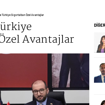
e Türkiye Sigorta’dan Özel Avantajlar
Türkiye
DİĞE
Özel Avantajlar