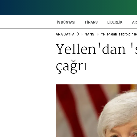
İŞ DÜNYASI
FİNANS
LİDERLİK
AR
ANA SAYFA
FINANS
Yellen'dan 'sabitkoinler
Yellen'dan '
çağrı