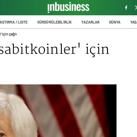
AŞTIRMA / LİSTE
SÜRDÜRÜLEBİLİRLİK
YAZARLAR
DÜNYA
YA
' için çağrı
sabitkoinler' için