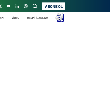
ABONE OL
ŞAM
VİDEO
RESMİ İLANLAR