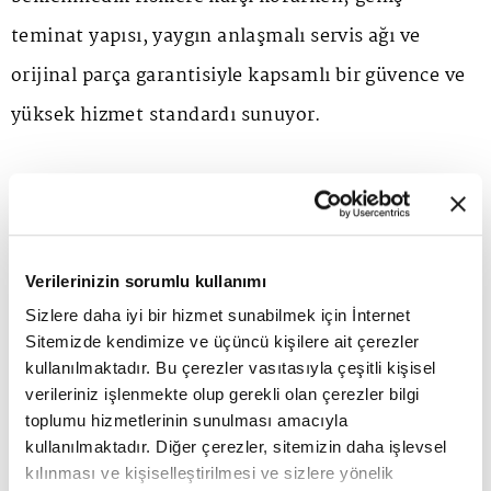
teminat yapısı, yaygın anlaşmalı servis ağı ve
orijinal parça garantisiyle kapsamlı bir güvence ve
yüksek hizmet standardı sunuyor.
SGK Başkanı Yunus Elitaş
iş birliğine ilişkin şu
açıklamalarda bulundu:
Verilerinizin sorumlu kullanımı
Toplantının açılışında konuşan SGK Başkanı Yunus
Sizlere daha iyi bir hizmet sunabilmek için İnternet
Elitaş, Sosyal Güvenlik Kurumu olarak, emeklilerin
Sitemizde kendimize ve üçüncü kişilere ait çerezler
kullanılmaktadır. Bu çerezler vasıtasıyla çeşitli kişisel
kamu hizmetlerinden daha fazla fayda
verileriniz işlenmekte olup gerekli olan çerezler bilgi
sağlamalarına yönelik çalışmaların kararlılıkla
toplumu hizmetlerinin sunulması amacıyla
kullanılmaktadır. Diğer çerezler, sitemizin daha işlevsel
sürdürüldüğünü belirtti.
kılınması ve kişiselleştirilmesi ve sizlere yönelik