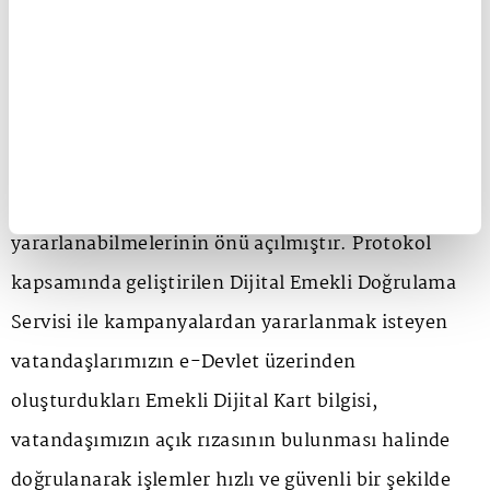
imzalandığını söyleyerek, "28 Temmuz tarihinde
imzalanan protokol ile emeklilerimizin Türkiye
Sigorta tarafından sunulan Tamamlayıcı Sağlık
Sigortası, Kasko, Trafik ve Konut Sigortasına
yönelik düzenlenecek indirim kampanyalarından
güvenli, hızlı ve kolay şekilde
yararlanabilmelerinin önü açılmıştır. Protokol
kapsamında geliştirilen Dijital Emekli Doğrulama
Servisi ile kampanyalardan yararlanmak isteyen
vatandaşlarımızın e-Devlet üzerinden
oluşturdukları Emekli Dijital Kart bilgisi,
vatandaşımızın açık rızasının bulunması halinde
doğrulanarak işlemler hızlı ve güvenli bir şekilde