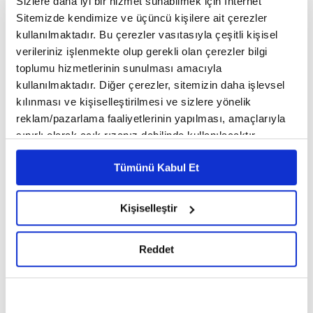
Sizlere daha iyi bir hizmet sunabilmek için İnternet
Sitemizde kendimize ve üçüncü kişilere ait çerezler
kullanılmaktadır. Bu çerezler vasıtasıyla çeşitli kişisel
verileriniz işlenmekte olup gerekli olan çerezler bilgi
toplumu hizmetlerinin sunulması amacıyla
kullanılmaktadır. Diğer çerezler, sitemizin daha işlevsel
kılınması ve kişiselleştirilmesi ve sizlere yönelik
reklam/pazarlama faaliyetlerinin yapılması, amaçlarıyla
sınırlı olarak açık rızanız dahilinde kullanılacaktır.
Çerezlere ilişkin tercihlerinizi çerez paneli vasıtasıyla
04:22 - 28.07.2026, Salı
Tümünü Kabul Et
belirleyebilirsiniz. Çerezlere ilişkin detaylı bilgi için
Ayarlar butonuna tıklayabilir,
Çerez Bilgilendirme
Metnimizi ziyaret edebilirsiniz.
Kişiselleştir
Sosyal Güvenlik Kurumu ve Türkiye Sigorta iş
6698 sayılı Kişisel Verilerin Korunması Kanunu uyarınca
birliği ile SGK emeklilerine yeni bir
hazırlanmış olan İnternet Sitesi Aydınlatma Metnimizi
Reddet
okumak ve sitemizi ziyaretiniz kapsamında
kampanya hayata geçirildi: Tamamlayıcı
gerçekleştirilen veri işleme faaliyetleri ile ilgili daha
Sağlık, Konut, Kasko ve Trafik Sigortalarında,
detaylı bilgi almak için lütfen
tıklayınız.