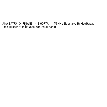
ANA SAYFA
FINANS
SIGORTA
Türkiye Sigorta ve Türkiye Hayat
Emeklilik’ten Yılın İlk Yarısında Rekor Kârlılık
Türkiye Sigorta ve Türkiye
Hayat Emeklilik’ten Yılın İlk
Yarısında Rekor Kârlılık