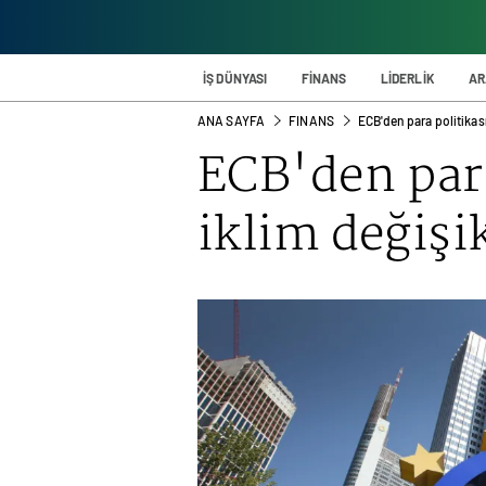
İŞ DÜNYASI
FİNANS
LİDERLİK
AR
ANA SAYFA
FINANS
ECB'den para politikas
ECB'den par
iklim değişi