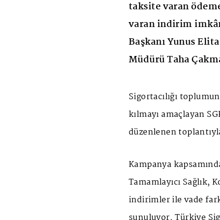
taksite varan ödeme
varan indirim imkân
Başkanı Yunus Elita
Müdürü Taha Çakma
Sigortacılığı toplumun 
kılmayı amaçlayan SG
düzenlenen toplantıyl
Kampanya kapsamında, 
Tamamlayıcı Sağlık, Ko
indirimler ile vade far
sunuluyor. Türkiye Sig