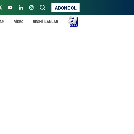
ABONE OL
ŞAM
VİDEO
RESMİ İLANLAR