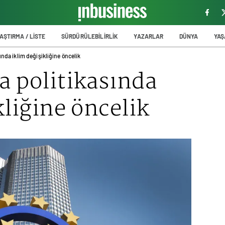
AŞTIRMA / LİSTE
SÜRDÜRÜLEBİLİRLİK
YAZARLAR
DÜNYA
YA
ında iklim değişikliğine öncelik
a politikasında
kliğine öncelik