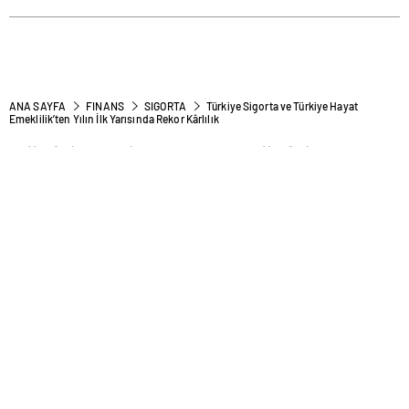
ANA SAYFA
FINANS
SIGORTA
Türkiye Sigorta ve Türkiye Hayat
Emeklilik’ten Yılın İlk Yarısında Rekor Kârlılık
Türkiye Sigorta ve Türkiye
Hayat Emeklilik’ten Yılın İlk
Yarısında Rekor Kârlılık