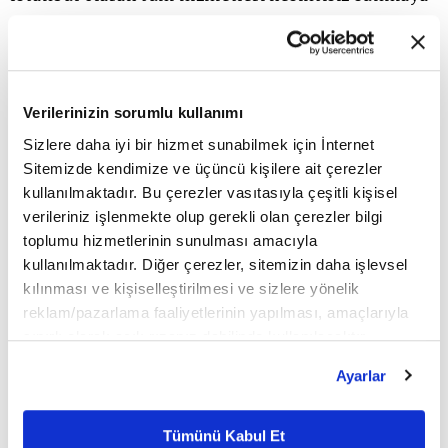
devam ettiklerini ifade eden Ergun, sektör olarak
çok ciddi bir sınavdan geçtiklerini ve değişen
koşullara hızlı bir şekilde ayak uydurmayı
Verilerinizin sorumlu kullanımı
başarabildiklerini belirtti.
Sizlere daha iyi bir hizmet sunabilmek için İnternet
Sitemizde kendimize ve üçüncü kişilere ait çerezler
kullanılmaktadır. Bu çerezler vasıtasıyla çeşitli kişisel
Ergun, yatırımcı sayısında ciddi bir yükseliş
verileriniz işlenmekte olup gerekli olan çerezler bilgi
olduğunu belirterek, yatırımcıların finansal
toplumu hizmetlerinin sunulması amacıyla
kullanılmaktadır. Diğer çerezler, sitemizin daha işlevsel
okuryazarlığını artırmayı ve bilinçli yatırımcı
kılınması ve kişiselleştirilmesi ve sizlere yönelik
olmalarını sağlamayı hedeflediklerini, bu
reklam/pazarlama faaliyetlerinin yapılması, amaçlarıyla
sınırlı olarak açık rızanız dahilinde kullanılacaktır.
kapsamda tanıtım videoları, web tabanlı
Çerezlere ilişkin tercihlerinizi çerez paneli vasıtasıyla
Ayarlar
seminerler, TRT EBA'da finansal okuryazarlık
belirleyebilirsiniz. Çerezlere ilişkin detaylı bilgi için
Ayarlar butonuna tıklayabilir,
Çerez Bilgilendirme
yayınları ve aracı kurumların araştırma raporlarına
Metnimizi ziyaret edebilirsiniz.
Tümünü Kabul Et