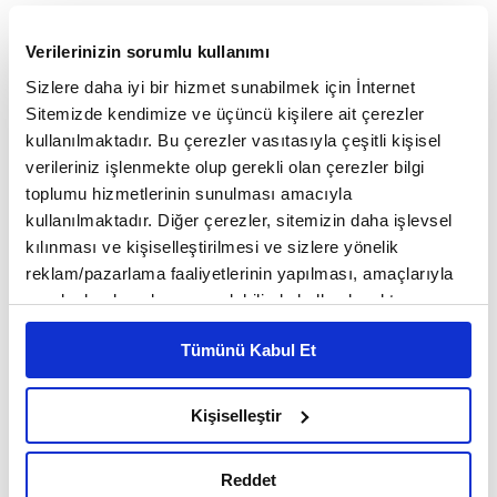
düşünülebileceğini belirtti.
Verilerinizin sorumlu kullanımı
Sizlere daha iyi bir hizmet sunabilmek için İnternet
Drager, yeni "ekonomik rüzgarlar" estiğinde para
Sitemizde kendimize ve üçüncü kişilere ait çerezler
politikasının daha da gevşetilmesinin de mümkün
kullanılmaktadır. Bu çerezler vasıtasıyla çeşitli kişisel
verileriniz işlenmekte olup gerekli olan çerezler bilgi
olacağını belirterek, "Ek bir belirsizlik kaynağı ise
toplumu hizmetlerinin sunulması amacıyla
Donald Trump yönetiminin Fed'in bağımsızlığını
kullanılmaktadır. Diğer çerezler, sitemizin daha işlevsel
kılınması ve kişiselleştirilmesi ve sizlere yönelik
zayıflatma girişimleridir. Bu çabalar başarılı olursa
reklam/pazarlama faaliyetlerinin yapılması, amaçlarıyla
ve bunun sonucunda ABD'de enflasyon yeniden
sınırlı olarak açık rızanız dahilinde kullanılacaktır.
Çerezlere ilişkin tercihlerinizi çerez paneli vasıtasıyla
önemli ölçüde artarsa bu durum uluslararası finans
Tümünü Kabul Et
belirleyebilirsiniz. Çerezlere ilişkin detaylı bilgi için
piyasaları ve dolar kuru üzerinde, dolayısıyla
Ayarlar butonuna tıklayabilir,
Çerez Bilgilendirme
Metnimizi ziyaret edebilirsiniz.
Kişiselleştir
ECB'nin para politikası üzerinde de geniş kapsamlı
6698 sayılı Kişisel Verilerin Korunması Kanunu uyarınca
sonuçlar doğurabilir. Bu, ECB'nin şu anda para
hazırlanmış olan İnternet Sitesi Aydınlatma Metnimizi
Reddet
okumak ve sitemizi ziyaretiniz kapsamında