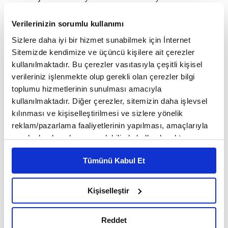
yapıyor. Savunma sanayindeki bu büyüme yalnızca
Verilerinizin sorumlu kullanımı
askeri ihtiyaçlardan kaynaklanmıyor. Pandemi
Sizlere daha iyi bir hizmet sunabilmek için İnternet
sonrası bozulan tedarik zincirleri, enerji savaşları,
Sitemizde kendimize ve üçüncü kişilere ait çerezler
kullanılmaktadır. Bu çerezler vasıtasıyla çeşitli kişisel
siber saldırılar ve kritik teknolojilerde dışa
verileriniz işlenmekte olup gerekli olan çerezler bilgi
bağımlılık endişesi, ülkeleri stratejik sektörlerde
toplumu hizmetlerinin sunulması amacıyla
kullanılmaktadır. Diğer çerezler, sitemizin daha işlevsel
yerli üretim kapasitesi oluşturmaya zorluyor.
kılınması ve kişiselleştirilmesi ve sizlere yönelik
reklam/pazarlama faaliyetlerinin yapılması, amaçlarıyla
sınırlı olarak açık rızanız dahilinde kullanılacaktır.
Böylece savunma sanayi, güvenlik sektörünün yanı
Çerezlere ilişkin tercihlerinizi çerez paneli vasıtasıyla
sıra sanayi politikalarının da merkezine yerleşiyor.
Tümünü Kabul Et
belirleyebilirsiniz. Çerezlere ilişkin detaylı bilgi için
Ayarlar butonuna tıklayabilir,
Çerez Bilgilendirme
Ancak asıl dikkat çekici dönüşüm, savunma
Metnimizi ziyaret edebilirsiniz.
Kişiselleştir
sanayinin artık yalnızca geleneksel silah
6698 sayılı Kişisel Verilerin Korunması Kanunu uyarınca
hazırlanmış olan İnternet Sitesi Aydınlatma Metnimizi
üreticilerinin alanı olmaktan çıkması. Özellikle
Reddet
okumak ve sitemizi ziyaretiniz kapsamında