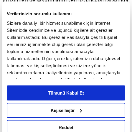
girişimleri de savunmanın yeni oyuncuları arasında
yer alıyor. Bugün otomotiv üreticileri askeri
Verilerinizin sorumlu kullanımı
mobilite çözümleri geliştiriyor, yazılım şirketleri
Sizlere daha iyi bir hizmet sunabilmek için İnternet
Sitemizde kendimize ve üçüncü kişilere ait çerezler
kritik altyapı güvenliği projelerine yatırım yapıyor,
kullanılmaktadır. Bu çerezler vasıtasıyla çeşitli kişisel
tekstil üreticileri teknik kumaş ve balistik
verileriniz işlenmekte olup gerekli olan çerezler bilgi
toplumu hizmetlerinin sunulması amacıyla
malzemelere yöneliyor, kimya ve kompozit
kullanılmaktadır. Diğer çerezler, sitemizin daha işlevsel
şirketleri havacılık projelerinde yer alıyor.
kılınması ve kişiselleştirilmesi ve sizlere yönelik
reklam/pazarlama faaliyetlerinin yapılması, amaçlarıyla
sınırlı olarak açık rızanız dahilinde kullanılacaktır.
Avrupa'da yön değişimi
Çerezlere ilişkin tercihlerinizi çerez paneli vasıtasıyla
Tümünü Kabul Et
belirleyebilirsiniz. Çerezlere ilişkin detaylı bilgi için
Ayarlar butonuna tıklayabilir,
Çerez Bilgilendirme
Bu dönüşümün en dikkat çekici örneklerinden biri
Metnimizi ziyaret edebilirsiniz.
Kişiselleştir
Almanya'da yaşanıyor. Alman hükümetinin
6698 sayılı Kişisel Verilerin Korunması Kanunu uyarınca
hazırlanmış olan İnternet Sitesi Aydınlatma Metnimizi
savunma bütçesini 2029'a kadar 153 milyar euro'ya
Reddet
okumak ve sitemizi ziyaretiniz kapsamında