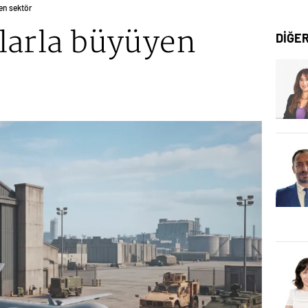
en sektör
larla büyüyen
DİĞE