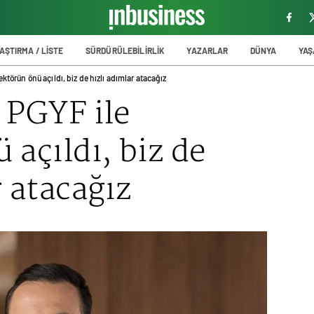
AŞTIRMA / LİSTE
SÜRDÜRÜLEBİLİRLİK
YAZARLAR
DÜNYA
YA
ktörün önü açıldı, biz de hızlı adımlar atacağız
 PGYF ile
 açıldı, biz de
r atacağız