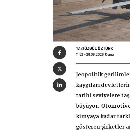
YAZI
ÖZGÜL ÖZTÜRK
11:52 - 26.06.2026, Cuma
Jeopolitik gerilimle
kaygıları devletler
tarihi seviyelere ta
büyüyor. Otomotivd
kimyaya kadar farkl
gösteren şirketler 