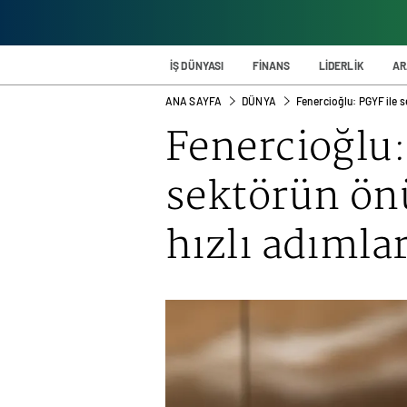
İŞ DÜNYASI
FİNANS
LİDERLİK
AR
ANA SAYFA
DÜNYA
Fenercioğlu: PGYF ile se
Fenercioğlu:
sektörün önü
hızlı adımla