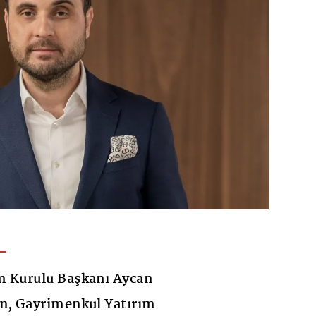
m Kurulu Başkanı Aycan
ın, Gayrimenkul Yatırım