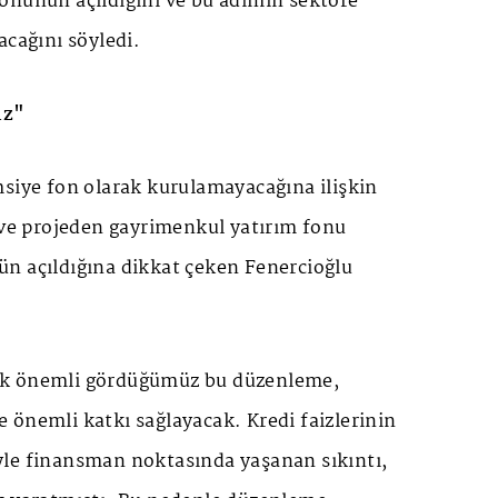
önünün açıldığını ve bu adımın sektöre
acağını söyledi.
ız"
msiye fon olarak kurulamayacağına ilişkin
 ve projeden gayrimenkul yatırım fonu
n açıldığına dikkat çeken Fenercioğlu
k önemli gördüğümüz bu düzenleme,
 önemli katkı sağlayacak. Kredi faizlerinin
le finansman noktasında yaşanan sıkıntı,