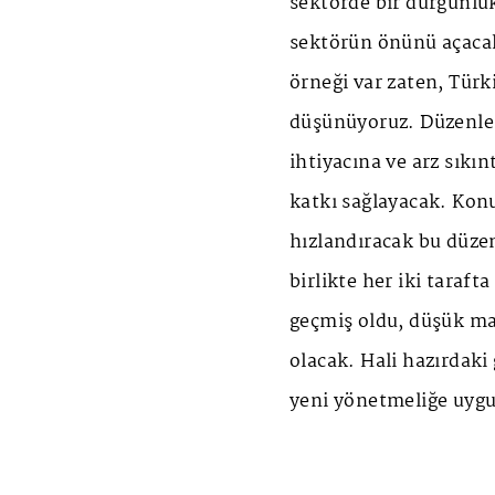
sektörde bir durgunlu
sektörün önünü açacak
örneği var zaten, Türk
düşünüyoruz. Düzenle
ihtiyacına ve arz sıkı
katkı sağlayacak. Kon
hızlandıracak bu düze
birlikte her iki taraf
geçmiş oldu, düşük mal
olacak. Hali hazırdaki
yeni yönetmeliğe uygun