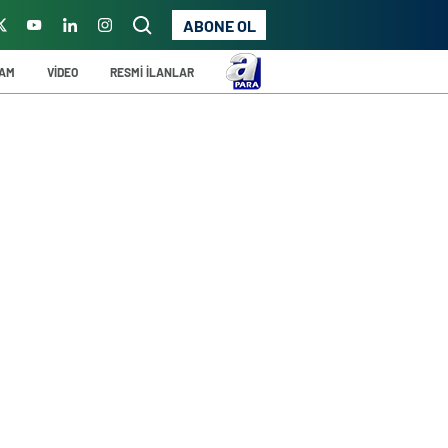
ABONE OL
ŞAM
VİDEO
RESMİ İLANLAR