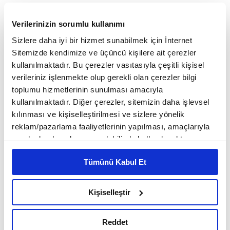
popülerliğini yitirmeye başladı. Şirket de 1 Kasım
Verilerinizin sorumlu kullanımı
2022 itibarıyla Hangouts uygulamasına son verdi.
Sizlere daha iyi bir hizmet sunabilmek için İnternet
Sitemizde kendimize ve üçüncü kişilere ait çerezler
kullanılmaktadır. Bu çerezler vasıtasıyla çeşitli kişisel
verileriniz işlenmekte olup gerekli olan çerezler bilgi
toplumu hizmetlerinin sunulması amacıyla
kullanılmaktadır. Diğer çerezler, sitemizin daha işlevsel
ANA SAYFA
DÜNYA
Yeni oyuncularla büyüyen sektör
kılınması ve kişiselleştirilmesi ve sizlere yönelik
Yeni oyuncularla büyüyen
reklam/pazarlama faaliyetlerinin yapılması, amaçlarıyla
sektör
sınırlı olarak açık rızanız dahilinde kullanılacaktır.
Çerezlere ilişkin tercihlerinizi çerez paneli vasıtasıyla
Tümünü Kabul Et
belirleyebilirsiniz. Çerezlere ilişkin detaylı bilgi için
Ayarlar butonuna tıklayabilir,
Çerez Bilgilendirme
Metnimizi ziyaret edebilirsiniz.
Kişiselleştir
6698 sayılı Kişisel Verilerin Korunması Kanunu uyarınca
hazırlanmış olan İnternet Sitesi Aydınlatma Metnimizi
Reddet
okumak ve sitemizi ziyaretiniz kapsamında