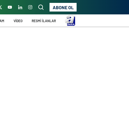
ABONE OL
ŞAM
VİDEO
RESMİ İLANLAR