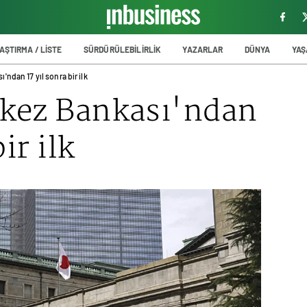
AŞTIRMA / LİSTE
SÜRDÜRÜLEBİLİRLİK
YAZARLAR
DÜNYA
YA
ndan 17 yıl sonra bir ilk
kez Bankası'ndan
ir ilk