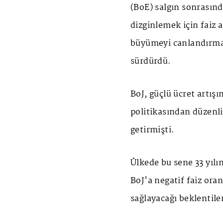
(BoE) salgın sonrasın
dizginlemek için faiz 
büyümeyi canlandırmak 
sürdürdü.
BoJ, güçlü ücret artışı
politikasından düzenli
getirmişti.
Ülkede bu sene 33 yılın
BoJ'a negatif faiz ora
sağlayacağı beklentiler