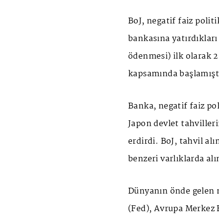
BoJ, negatif faiz poli
bankasına yatırdıkları b
ödenmesi) ilk olarak 
kapsamında başlamışt
Banka, negatif faiz po
Japon devlet tahvilleri
erdirdi. BoJ, tahvil al
benzeri varlıklarda alı
Dünyanın önde gelen 
(Fed), Avrupa Merkez 