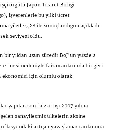
şçi örgütü Japon Ticaret Birliği
, işverenlerle bu yılki ücret
ma yüzde 5,28 ile sonuçlandığını açıkladı.
ksek seviyesi oldu.
n bir yıldan uzun süredir BoJ'un yüzde 2
retmesi nedeniyle faiz oranlarında bir geri
n ekonomisi için olumlu olarak
r yapılan son faiz artışı 2007 yılına
gelen sanayileşmiş ülkelerin aksine
enflasyondaki artışın yavaşlaması anlamına