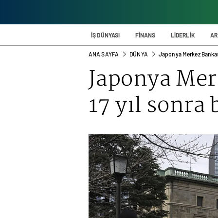
İŞ DÜNYASI
FİNANS
LİDERLİK
AR
ANA SAYFA
DÜNYA
Japonya Merkez Bankası'
Japonya Mer
17 yıl sonra b