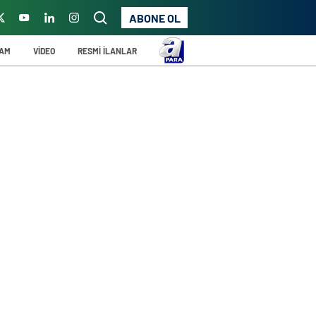
ABONE OL
ŞAM
VİDEO
RESMİ İLANLAR