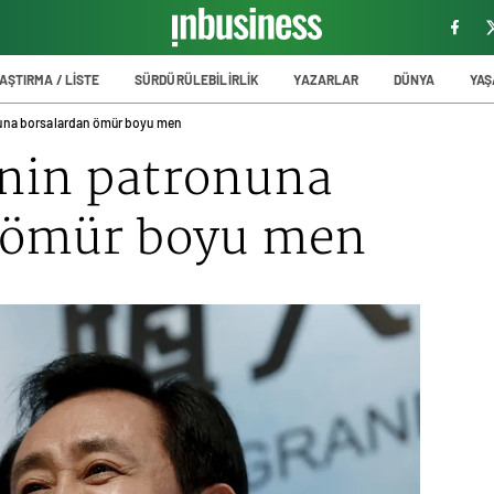
AŞTIRMA / LİSTE
SÜRDÜRÜLEBİLİRLİK
YAZARLAR
DÜNYA
YA
una borsalardan ömür boyu men
nin patronuna
 ömür boyu men