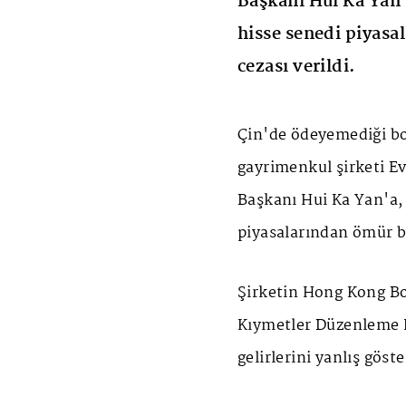
Başkanı Hui Ka Yan'
hisse senedi piyas
cezası verildi.
Çin'de ödeyemediği bor
gayrimenkul şirketi E
Başkanı Hui Ka Yan'a, 
piyasalarından ömür b
Şirketin Hong Kong Bo
Kıymetler Düzenleme 
gelirlerini yanlış göste