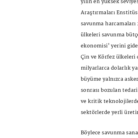
yılın en yüksek seviye
Araştırmaları Enstitüs
savunma harcamaları 
ülkeleri savunma bütçe
ekonomisi' yerini gid
Çin ve Körfez ülkeleri 
milyarlarca dolarlık 
büyüme yalnızca asker
sonrası bozulan tedarik 
ve kritik teknolojilerd
sektörlerde yerli üret
Böylece savunma sanay