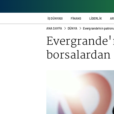
İŞ DÜNYASI
FİNANS
LİDERLİK
AR
ANA SAYFA
DÜNYA
Evergrande'nin patron
Evergrande'
borsalardan