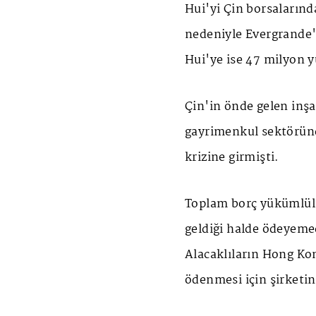
Hui'yi Çin borsaların
nedeniyle Evergrande'y
Hui'ye ise 47 milyon y
Çin'in önde gelen inş
gayrimenkul sektöründ
krizine girmişti.
Toplam borç yükümlülü
geldiği halde ödeyeme
Alacaklıların Hong Ko
ödenmesi için şirketin