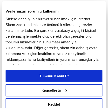
savunma sanayi yalnızca dev yüklenicilerden
oluşmuyor. Start-up'lar, robotik şirketleri, veri
Verilerinizin sorumlu kullanımı
Sizlere daha iyi bir hizmet sunabilmek için İnternet
güvenliği firmaları, kompozit üreticileri ve yazılım
Sitemizde kendimize ve üçüncü kişilere ait çerezler
girişimleri de savunmanın yeni oyuncuları arasında
kullanılmaktadır. Bu çerezler vasıtasıyla çeşitli kişisel
verileriniz işlenmekte olup gerekli olan çerezler bilgi
yer alıyor. Bugün otomotiv üreticileri askeri
toplumu hizmetlerinin sunulması amacıyla
mobilite çözümleri geliştiriyor, yazılım şirketleri
kullanılmaktadır. Diğer çerezler, sitemizin daha işlevsel
kılınması ve kişiselleştirilmesi ve sizlere yönelik
kritik altyapı güvenliği projelerine yatırım yapıyor,
reklam/pazarlama faaliyetlerinin yapılması, amaçlarıyla
tekstil üreticileri teknik kumaş ve balistik
sınırlı olarak açık rızanız dahilinde kullanılacaktır.
Çerezlere ilişkin tercihlerinizi çerez paneli vasıtasıyla
malzemelere yöneliyor, kimya ve kompozit
Tümünü Kabul Et
belirleyebilirsiniz. Çerezlere ilişkin detaylı bilgi için
şirketleri havacılık projelerinde yer alıyor.
Ayarlar butonuna tıklayabilir,
Çerez Bilgilendirme
Metnimizi ziyaret edebilirsiniz.
Kişiselleştir
6698 sayılı Kişisel Verilerin Korunması Kanunu uyarınca
Avrupa'da yön değişimi
hazırlanmış olan İnternet Sitesi Aydınlatma Metnimizi
Reddet
okumak ve sitemizi ziyaretiniz kapsamında